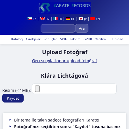
|
|
|
|
|
CZ
EN
FR
DE
JP
CN
Katalog
Çizelgeler
Sonuçlar
SKIF
Takvim
GPHK
Yardım
Upload
Upload Fotoğraf
Geri su yıla kadar upload fotoğraf
Klára Lichtágová
Resim (< 1MB):
Bir tema ile takın sadece fotoğrafları Karate!
Fotoğrafınızı seçtikten sonra "Kaydet" tuşuna basınız.