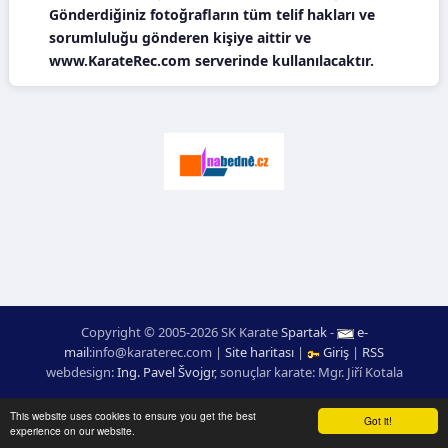
Gönderdiğiniz fotoğrafların tüm telif hakları ve
sorumluluğu gönderen kişiye aittir ve
www.KarateRec.com serverinde kullanılacaktır.
Copyright © 2005-2026 SK Karate
Spartak
-
e-
mail
:
moc.ceretarak@ofni
|
Site haritası
|
Giriş
|
RSS
webdesign:
Ing. Pavel Švojgr
,
sonuçlar karate
: Mgr. Jiří Kotala
This website uses cookies to ensure you get the best
Got it!
experience on our website.