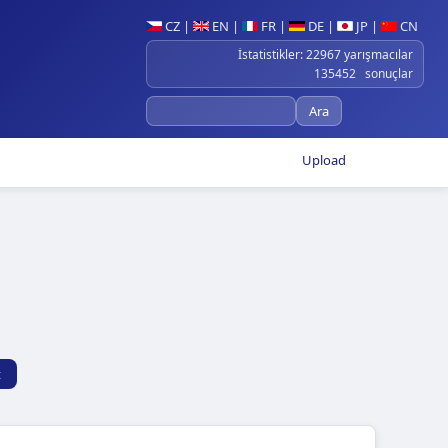
CZ
|
EN
|
FR
|
DE
|
JP
|
CN
İstatistikler: 22967 yarışmacılar
135452 sonuçlar
Upload