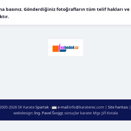
na basınız. Gönderdiğiniz fotoğrafların tüm telif hakları v
tır.
2005-2026 SK Karate
Spartak
-
e-mail
:
moc.ceretarak@ofni
|
Site haritası
webdesign:
Ing. Pavel Švojgr
,
sonuçlar karate
: Mgr. Jiří Kotala