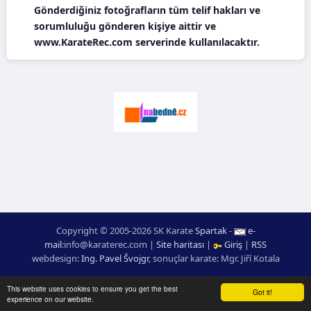
Gönderdiğiniz fotoğrafların tüm telif hakları ve
sorumluluğu gönderen kişiye aittir ve
www.KarateRec.com serverinde kullanılacaktır.
Copyright © 2005-2026 SK Karate
Spartak
-
e-
mail
:
moc.ceretarak@ofni
|
Site haritası
|
Giriş
|
RSS
webdesign:
Ing. Pavel Švojgr
,
sonuçlar karate
: Mgr. Jiří Kotala
This website uses cookies to ensure you get the best
Got it!
experience on our website.