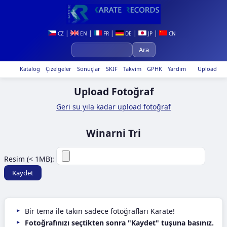
|
|
|
|
|
CZ
EN
FR
DE
JP
CN
Katalog
Çizelgeler
Sonuçlar
SKIF
Takvim
GPHK
Yardım
Upload
Upload Fotoğraf
Geri su yıla kadar upload fotoğraf
Winarni Tri
Resim (< 1MB):
Bir tema ile takın sadece fotoğrafları Karate!
Fotoğrafınızı seçtikten sonra "Kaydet" tuşuna basınız.