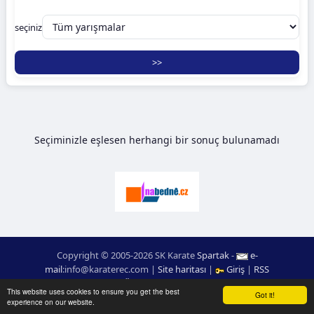
seçiniz
Seçiminizle eşlesen herhangi bir sonuç bulunamadı
Copyright © 2005-2026 SK Karate
Spartak
-
e-
mail
:
moc.ceretarak@ofni
|
Site haritası
|
Giriş
|
RSS
webdesign:
Ing. Pavel Švojgr
,
sonuçlar karate
: Mgr. Jiří Kotala
This website uses cookies to ensure you get the best
Got it!
experience on our website.