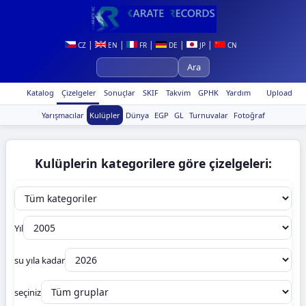
|
|
|
|
|
CZ
EN
FR
DE
JP
CN
Katalog
Çizelgeler
Sonuçlar
SKIF
Takvim
GPHK
Yardım
Upload
Yarışmacılar
Kulüpler
Dünya
EGP
GL
Turnuvalar
Fotoğraf
Kulüplerin kategorilere göre çizelgeleri:
Yıl
su yıla kadar
seçiniz