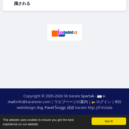
識される
Copyright © 2005-2026 SK Karate
Spartak
-
e-
mail
:
moc.ceretarak@ofni
|
ウエブページの案内
|
ログイン
|
RSS
webdesign:
Ing. Pavel Švojgr
,
成績 karate
: Mgr. Jiří Kotala
This website uses cookies to ensure you get the best
Got it!
experience on our website.