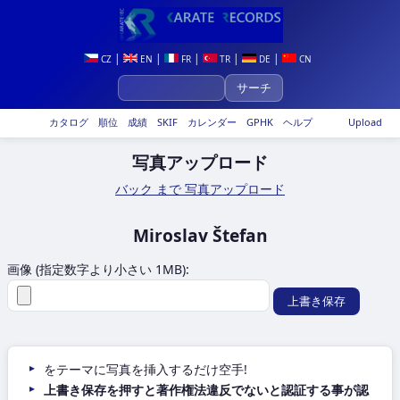
|
|
|
|
|
CZ
EN
FR
TR
DE
CN
カタログ
順位
成績
SKIF
カレンダー
GPHK
ヘルプ
Upload
写真アップロード
バック まで 写真アップロード
Miroslav Štefan
画像 (指定数字より小さい 1MB):
をテーマに写真を挿入するだけ空手!
上書き保存を押すと著作権法違反でないと認証する事が認