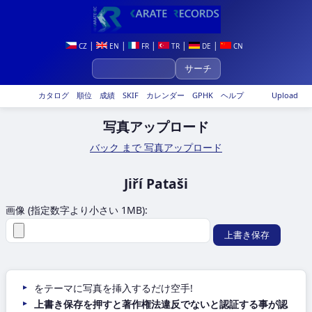
|
|
|
|
|
CZ
EN
FR
TR
DE
CN
カタログ
順位
成績
SKIF
カレンダー
GPHK
ヘルプ
Upload
写真アップロード
バック まで 写真アップロード
Jiří Pataši
画像 (指定数字より小さい 1MB):
をテーマに写真を挿入するだけ空手!
上書き保存を押すと著作権法違反でないと認証する事が認