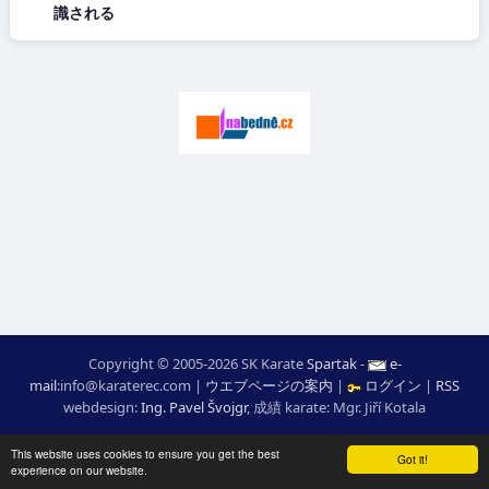
識される
Copyright © 2005-2026 SK Karate
Spartak
-
e-
mail
:
moc.ceretarak@ofni
|
ウエブページの案内
|
ログイン
|
RSS
webdesign:
Ing. Pavel Švojgr
,
成績 karate
: Mgr. Jiří Kotala
This website uses cookies to ensure you get the best
Got it!
experience on our website.