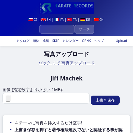
|
|
|
|
|
CZ
EN
FR
TR
DE
CN
カタログ
順位
成績
SKIF
カレンダー
GPHK
ヘルプ
Upload
写真アップロード
バック まで 写真アップロード
Jiří Machek
画像 (指定数字より小さい 1MB):
をテーマに写真を挿入するだけ空手!
上書き保存を押すと著作権法違反でないと認証する事が認