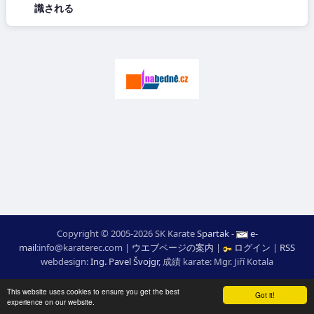
識される
Copyright © 2005-2026 SK Karate
Spartak
-
e-
mail
:
moc.ceretarak@ofni
|
ウエブページの案内
|
ログイン
|
RSS
webdesign:
Ing. Pavel Švojgr
,
成績 karate
: Mgr. Jiří Kotala
This website uses cookies to ensure you get the best
Got it!
experience on our website.