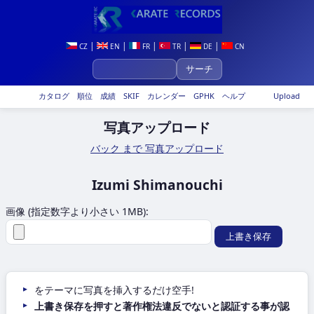
|
|
|
|
|
CZ
EN
FR
TR
DE
CN
カタログ
順位
成績
SKIF
カレンダー
GPHK
ヘルプ
Upload
写真アップロード
バック まで 写真アップロード
Izumi Shimanouchi
画像 (指定数字より小さい 1MB):
をテーマに写真を挿入するだけ空手!
上書き保存を押すと著作権法違反でないと認証する事が認