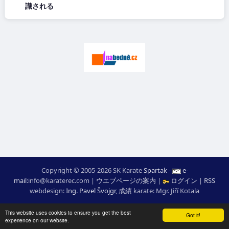
識される
Copyright © 2005-2026 SK Karate
Spartak
-
e-
mail
:
moc.ceretarak@ofni
|
ウエブページの案内
|
ログイン
|
RSS
webdesign:
Ing. Pavel Švojgr
,
成績 karate
: Mgr. Jiří Kotala
This website uses cookies to ensure you get the best
Got it!
experience on our website.