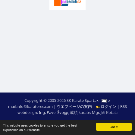
Copyright © 2005-2026 SK Karate
Spartak
-
e-
mail
:
moc.ceretarak@ofni
|
ウエブページの案内
|
ログイン
|
RSS
webdesign:
Ing. Pavel Švojgr
,
成績 karate
: Mgr. Jiří Kotala
This website uses cookies to ensure you get the best
Got it!
experience on our website.