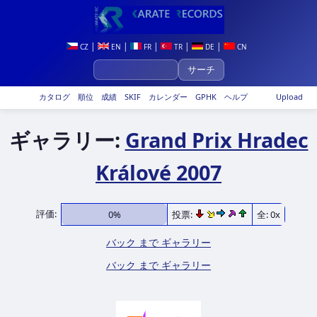
|
|
|
|
|
CZ
EN
FR
TR
DE
CN
カタログ
順位
成績
SKIF
カレンダー
GPHK
ヘルプ
Upload
ギャラリー:
Grand Prix Hradec
Králové 2007
評価:
0%
投票:
全: 0x
バック まで ギャラリー
バック まで ギャラリー