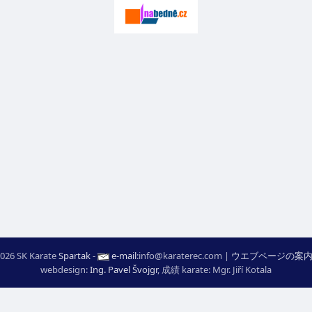
026 SK Karate
Spartak
-
e-mail
:
moc.ceretarak@ofni
|
ウエブページの案
webdesign:
Ing. Pavel Švojgr
,
成績 karate
: Mgr. Jiří Kotala