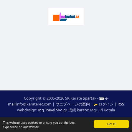
Copyright © 2005-2026 SK Karate
Spartak
-
e-
mail
:
moc.ceretarak@ofni
|
ウエブページの案内
|
ログイン
|
RSS
webdesign:
Ing. Pavel Švojgr
,
成績 karate
: Mgr. Jiří Kotala
This website uses cookies to ensure you get the best
Got it!
experience on our website.