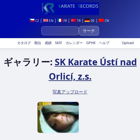
|
|
|
|
|
CZ
EN
FR
TR
DE
CN
カタログ
順位
成績
SKIF
カレンダー
GPHK
ヘルプ
Upload
ギャラリー:
SK Karate Ústí nad
Orlicí, z.s.
写真アップロード