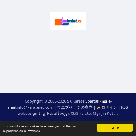
Copyright © 2005-2026 SK Karate
Spartak
-
e-
mail
:
moc.ceretarak@ofni
|
ウエブページの案内
|
ログイン
|
RSS
webdesign:
Ing. Pavel Švojgr
,
成績 karate
: Mgr. Jiří Kotala
This website uses cookies to ensure you get the best
Got it!
experience on our website.