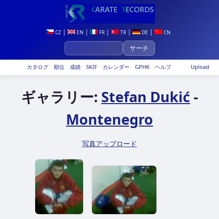
|
|
|
|
|
CZ
EN
FR
TR
DE
CN
カタログ
順位
成績
SKIF
カレンダー
GPHK
ヘルプ
Upload
ギャラリー:
Stefan Dukić
-
Montenegro
写真アップロード