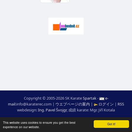
Copyright © 2005-2026 SK Karate
Spartak
-
e-
mail
:
moc.ceretarak@ofni
|
ウエブページの案内
|
ログイン
|
RSS
webdesign:
Ing. Pavel Švojgr
,
成績 karate
: Mgr. Jiří Kotala
This website uses cookies to ensure you get the best
Got it!
experience on our website.