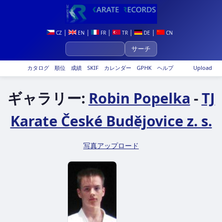
|
|
|
|
|
CZ
EN
FR
TR
DE
CN
カタログ
順位
成績
SKIF
カレンダー
GPHK
ヘルプ
Upload
ギャラリー:
Robin Popelka
-
TJ
Karate České Budějovice z. s.
写真アップロード