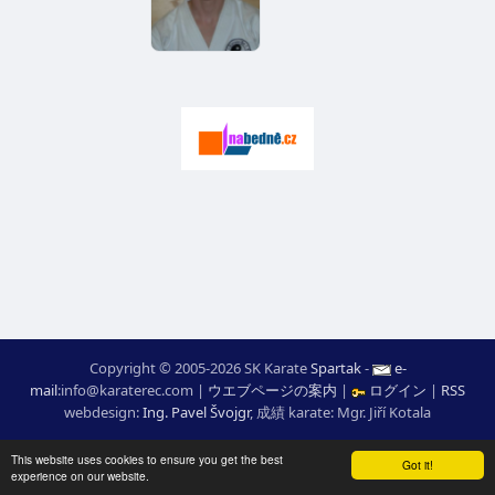
Copyright © 2005-2026 SK Karate
Spartak
-
e-
mail
:
moc.ceretarak@ofni
|
ウエブページの案内
|
ログイン
|
RSS
webdesign:
Ing. Pavel Švojgr
,
成績 karate
: Mgr. Jiří Kotala
This website uses cookies to ensure you get the best
Got it!
experience on our website.