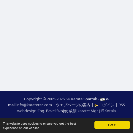
Copyright © 2005-2026 SK Karate
Spartak
-
e-
mail
:
moc.ceretarak@ofni
|
ウエブページの案内
|
ログイン
|
RSS
webdesign:
Ing. Pavel Švojgr
,
成績 karate
: Mgr. Jiří Kotala
This website uses cookies to ensure you get the best
Got it!
experience on our website.