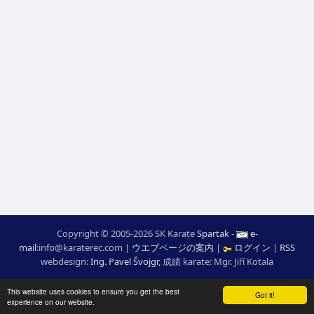
Copyright © 2005-2026 SK Karate
Spartak
-
e-
mail
:
moc.ceretarak@ofni
|
ウエブページの案内
|
ログイン
|
RSS
webdesign:
Ing. Pavel Švojgr
,
成績 karate
: Mgr. Jiří Kotala
This website uses cookies to ensure you get the best
Got it!
experience on our website.