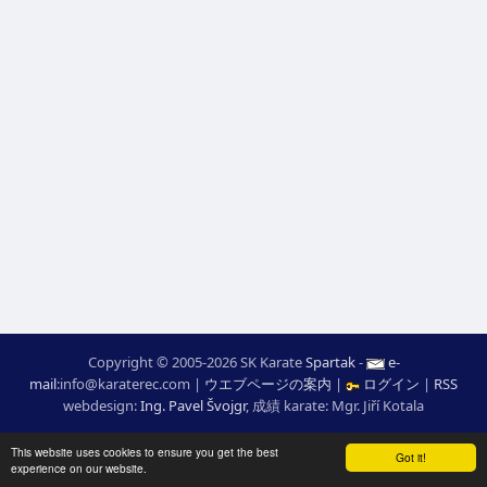
Copyright © 2005-2026 SK Karate
Spartak
-
e-
mail
:
moc.ceretarak@ofni
|
ウエブページの案内
|
ログイン
|
RSS
webdesign:
Ing. Pavel Švojgr
,
成績 karate
: Mgr. Jiří Kotala
This website uses cookies to ensure you get the best
Got it!
experience on our website.