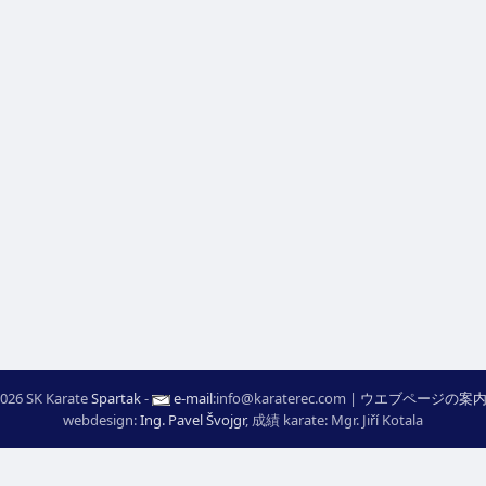
026 SK Karate
Spartak
-
e-mail
:
moc.ceretarak@ofni
|
ウエブページの案
webdesign:
Ing. Pavel Švojgr
,
成績 karate
: Mgr. Jiří Kotala