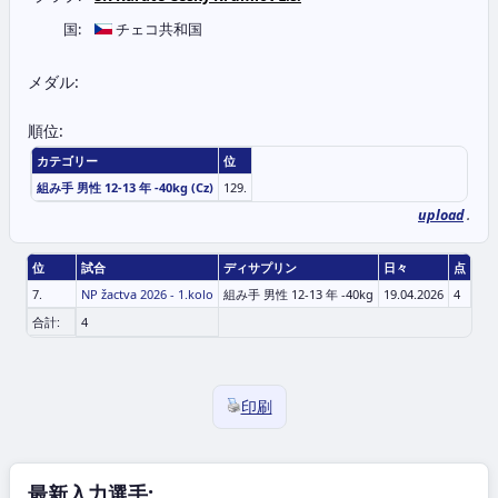
国:
チェコ共和国
メダル:
順位:
カテゴリー
位
組み手 男性 12-13 年 -40kg (Cz)
129.
upload
.
位
試合
ディサプリン
日々
点
7.
NP žactva 2026 - 1.kolo
組み手 男性 12-13 年 -40kg
19.04.2026
4
合計:
4
印刷
最新入力選手: