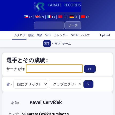
|
|
|
|
|
CZ
EN
FR
TR
DE
CN
カタログ
順位
成績
SKIF
カレンダー
GPHK
ヘルプ
Upload
選手
クラブ
チーム
選手とその成績 :
サーチ (姓):
皆
-
Pavel Červíček
名前:
クラブ:
SK Karate Český Krumlov z.s.