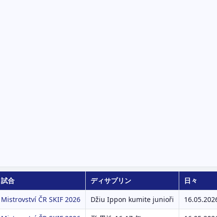
試合
ディサプリン
日々
Mistrovství ČR SKIF 2026
Džiu Ippon kumite junioři
16.05.202