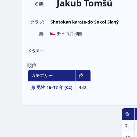
Jakub Tomšů
名前:
クラブ:
Shotokan karate-do Sokol Slaný
国:
チェコ共和国
メダル:
順位:
カテゴリー
位
形 男性 16-17 年 (Cz)
432.
位
7.