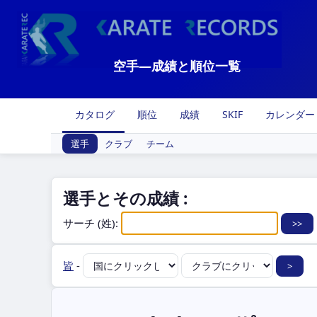
空手―成績と順位一覧
カタログ
順位
成績
SKIF
カレンダー
選手
クラブ
チーム
選手とその成績 :
サーチ (姓):
皆
-