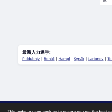
16.
最新入力選手:
Piddubniy
|
Boháč
|
Hampl
|
Synák
|
Larionov
|
To
Copyright © 2005-2
This website uses cookies to ensure you get the best e