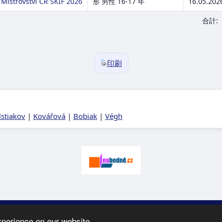
Mistrovství ČR SKIF 2026
形 男性 16-17 年
16.05.202
合計
印刷
lstiakov
|
Kovářová
|
Bobiak
|
Végh
026 SK Karate
Spartak
-
e-mail
:
moc.ceretarak@ofni
|
ウエブページの案
xperience on our website.