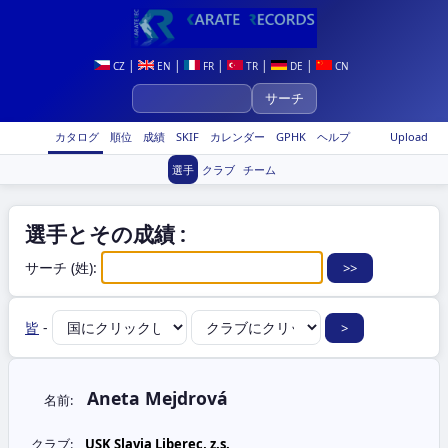
|
|
|
|
|
CZ
EN
FR
TR
DE
CN
カタログ
順位
成績
SKIF
カレンダー
GPHK
ヘルプ
Upload
選手
クラブ
チーム
選手とその成績 :
サーチ (姓):
皆
-
Aneta Mejdrová
名前:
クラブ:
USK Slavia Liberec, z.s.