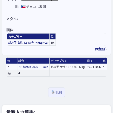
国:
チェコ共和国
メダル:
順位:
カテゴリー
位
組み手 女性 12-13 年 -47kg (Cz)
69.
upload
.
位
試合
ディサプリン
日々
点
7.
NP žactva 2026 - 1.kolo
組み手 女性 12-13 年 -47kg
19.04.2026
4
合計:
4
印刷
最新入力選手: