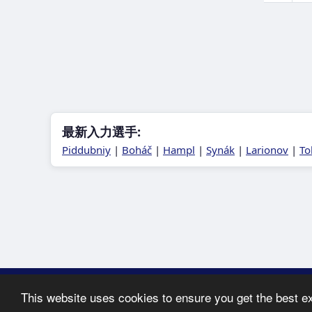
最新入力選手:
Piddubniy
|
Boháč
|
Hampl
|
Synák
|
Larionov
|
To
Copyright © 2005-2
This website uses cookies to ensure you get the best e