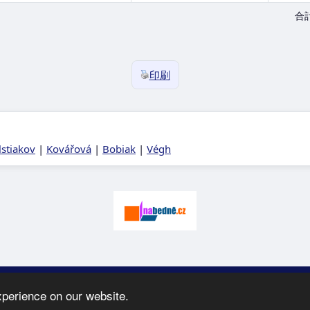
合
印刷
lstiakov
|
Kovářová
|
Bobiak
|
Végh
026 SK Karate
Spartak
-
e-mail
:
moc.ceretarak@ofni
|
ウエブページの案
xperience on our website.
webdesign:
Ing. Pavel Švojgr
,
成績 karate
: Mgr. Jiří Kotala