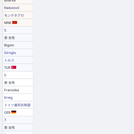
Biserka
Radulović
モンテネグロ
MNE
5.
形 女性
Bigem
Giroglu
トルコ
TUR
5.
形 女性
Franziska
Krieg
ドイツ連邦共和国
GER
7.
形 女性