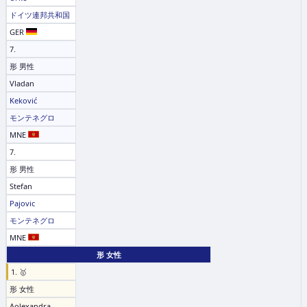
ドイツ連邦共和国
GER
7.
形 男性
Vladan
Keković
モンテネグロ
MNE
7.
形 男性
Stefan
Pajovic
モンテネグロ
MNE
形 女性
1. 🥇
形 女性
Aolexandra