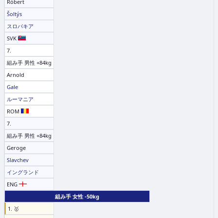
Róbert
Šoltýs
スロバキア
SVK
7.
組み手 男性 +84kg
Arnold
Gale
ルーマニア
ROM
7.
組み手 男性 +84kg
Geroge
Slavchev
イングランド
ENG
組み手 女性 -50kg
1. 🥇