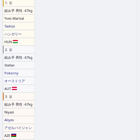
1. 🥇
組み手 男性 -67kg
Yves Martial
Tadissi
ハンガリー
HUN
2. 🥈
組み手 男性 -67kg
Stefan
Pokorny
オーストリア
AUT
3. 🥉
組み手 男性 -67kg
Niyazi
Aliyev
アゼルバイジャン
AZE