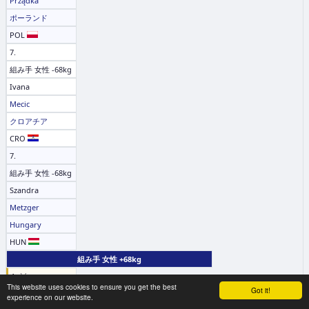
Prządka
ポーランド
POL
7.
組み手 女性 -68kg
Ivana
Mecic
クロアチア
CRO
7.
組み手 女性 -68kg
Szandra
Metzger
Hungary
HUN
組み手 女性 +68kg
1. 🥇
This website uses cookies to ensure you get the best
Got it!
組み手 女性 +68kg
experience on our website.