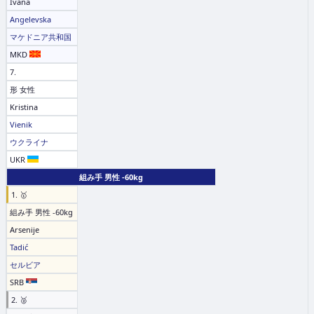
Ivana
Angelevska
マケドニア共和国
MKD
7.
形 女性
Kristina
Vienik
ウクライナ
UKR
組み手 男性 -60kg
1. 🥇
組み手 男性 -60kg
Arsenije
Tadić
セルビア
SRB
2. 🥈