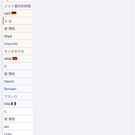
ドイツ連邦共和国
GER
3. 🥉
形 男性
Mijat
Vojvodić
モンテネグロ
MNE
5.
形 男性
Ganot
Romain
フランス
FRA
5.
形 男性
Jan
Urke