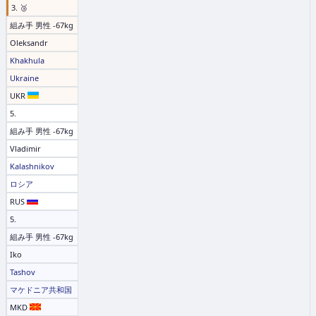
3. 🥉
組み手 男性 -67kg
Oleksandr
Khakhula
Ukraine
UKR
5.
組み手 男性 -67kg
Vladimir
Kalashnikov
ロシア
RUS
5.
組み手 男性 -67kg
Iko
Tashov
マケドニア共和国
MKD