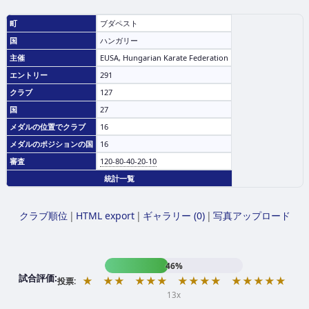
町
ブダペスト
国
ハンガリー
主催
EUSA, Hungarian Karate Federation
エントリー
291
クラブ
127
国
27
メダルの位置でクラブ
16
メダルのポジションの国
16
審査
120-80-40-20-10
統計一覧
クラブ順位
|
HTML export
|
ギャラリー (0)
|
写真アップロード
46%
試合評価:
★
★★
★★★
★★★★
★★★★★
投票:
13x