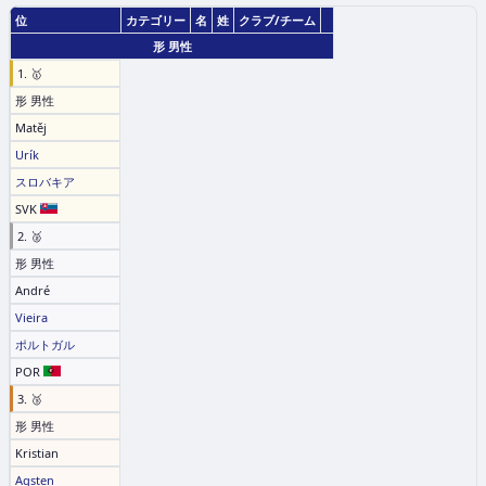
位
カテゴリー
名
姓
クラブ/チーム
形 男性
1. 🥇
形 男性
Matěj
Urík
スロバキア
SVK
2. 🥈
形 男性
André
Vieira
ポルトガル
POR
3. 🥉
形 男性
Kristian
Agsten