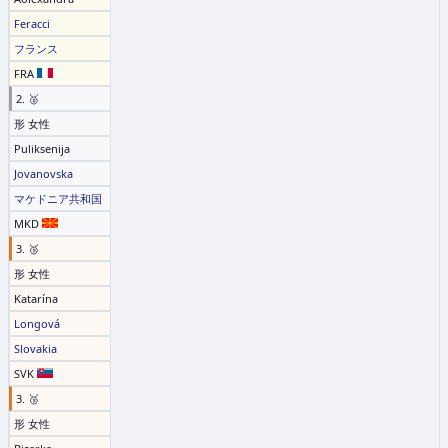
Feracci
フランス
FRA
2. 🥈
形 女性
Puliksenija
Jovanovska
マケドニア共和国
MKD
3. 🥉
形 女性
Katarína
Longová
Slovakia
SVK
3. 🥉
形 女性