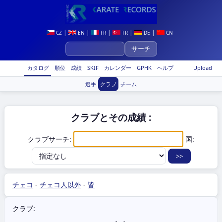
|
|
|
|
|
CZ
EN
FR
TR
DE
CN
カタログ
順位
成績
SKIF
カレンダー
GPHK
ヘルプ
Upload
選手
クラブ
チーム
クラブとその成績 :
クラブサーチ:
国:
チェコ
-
チェコ人以外
-
皆
クラブ: