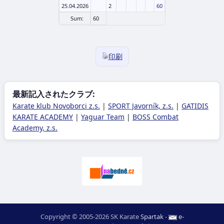
25.04.2026
2
60
Sum:
60
印刷
最新記入されたクラブ:
Karate klub Novoborci z.s.
|
SPORT Javorník, z.s.
|
GATIDIS
KARATE ACADEMY
|
Yaguar Team
|
BOSS Combat
Academy, z.s.
Copyright © 2005-2026 SK Karate
Spartak
-
e-