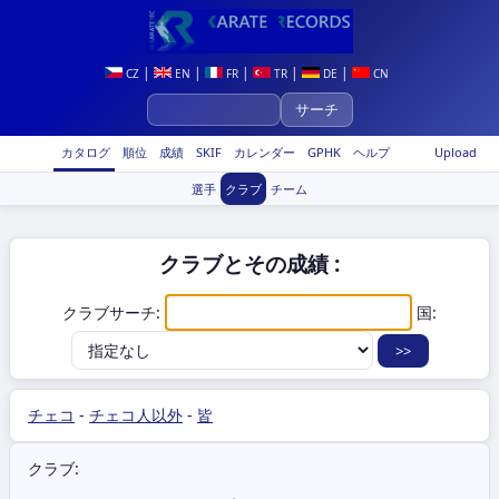
|
|
|
|
|
CZ
EN
FR
TR
DE
CN
カタログ
順位
成績
SKIF
カレンダー
GPHK
ヘルプ
Upload
選手
クラブ
チーム
クラブとその成績 :
クラブサーチ:
国:
チェコ
-
チェコ人以外
-
皆
クラブ: