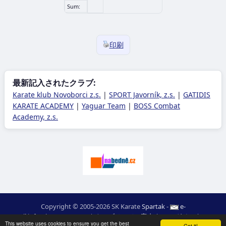
Sum:
印刷
最新記入されたクラブ:
Karate klub Novoborci z.s.
|
SPORT Javorník, z.s.
|
GATIDIS
KARATE ACADEMY
|
Yaguar Team
|
BOSS Combat
Academy, z.s.
Copyright © 2005-2026 SK Karate
Spartak
-
e-
mail
:
moc.ceretarak@ofni
|
ウエブページの案内
|
ログイン
|
RSS
This website uses cookies to ensure you get the best
Got it!