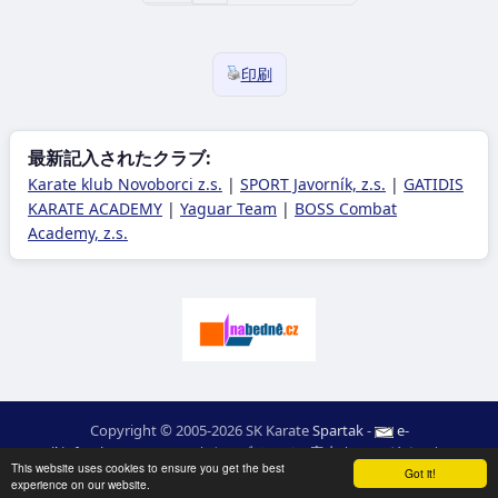
印刷
最新記入されたクラブ:
Karate klub Novoborci z.s.
|
SPORT Javorník, z.s.
|
GATIDIS
KARATE ACADEMY
|
Yaguar Team
|
BOSS Combat
Academy, z.s.
Copyright © 2005-2026 SK Karate
Spartak
-
e-
mail
:
moc.ceretarak@ofni
|
ウエブページの案内
|
ログイン
|
RSS
This website uses cookies to ensure you get the best
webdesign:
Ing. Pavel Švojgr
,
成績 karate
: Mgr. Jiří Kotala
Got it!
experience on our website.