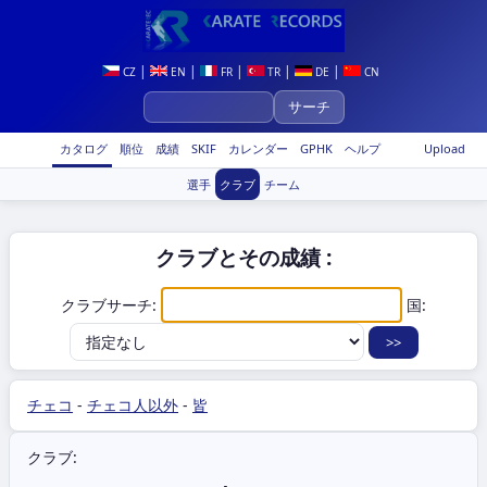
|
|
|
|
|
CZ
EN
FR
TR
DE
CN
カタログ
順位
成績
SKIF
カレンダー
GPHK
ヘルプ
Upload
選手
クラブ
チーム
クラブとその成績 :
クラブサーチ:
国:
チェコ
-
チェコ人以外
-
皆
クラブ: