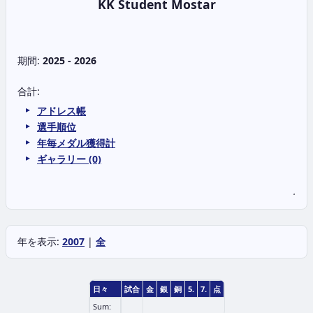
KK Student Mostar
期間:
2025 - 2026
合計:
アドレス帳
選手順位
年毎メダル獲得計
ギャラリー (0)
.
年を表示:
2007
|
全
日々
試合
金
銀
銅
5.
7.
点
Sum: