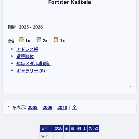
Fortiter Kaštela
期間:
2025 - 2026
合計:
1x
2x
1x
アドレス帳
選手順位
年毎メダル獲得計
ギャラリー (0)
.
年を表示:
2008
|
2009
|
2010
|
全
日々
試合
金
銀
銅
5.
7.
点
Sum: