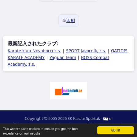
印刷
最新記入されたクラブ:
Karate klub Novoborci z.s.
|
SPORT Javorník, z.s.
|
GATIDIS
KARATE ACADEMY
|
Yaguar Team
|
BOSS Combat
Academy, z.s.
Copyright © 2005-2026 SK Karate
Spartak
-
e-
mail
:
moc.ceretarak@ofni
|
ウエブページの案内
|
ログイン
|
RSS
This website uses cookies to ensure you get the best
webdesign:
Ing. Pavel Švojgr
,
成績 karate
: Mgr. Jiří Kotala
Got it!
experience on our website.