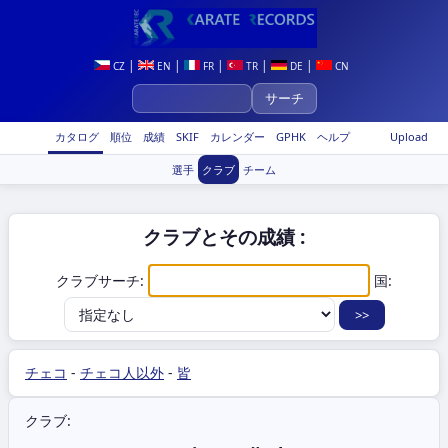
|
|
|
|
|
CZ
EN
FR
TR
DE
CN
カタログ
順位
成績
SKIF
カレンダー
GPHK
ヘルプ
Upload
選手
クラブ
チーム
クラブとその成績 :
クラブサーチ:
国:
チェコ
-
チェコ人以外
-
皆
クラブ: