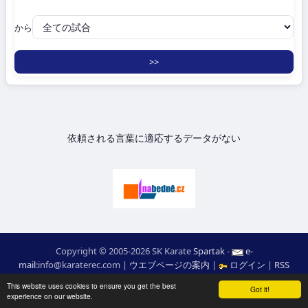
から
依頼される言葉に適応するデータがない
Copyright © 2005-2026 SK Karate
Spartak
-
e-
mail
:
moc.ceretarak@ofni
|
ウエブページの案内
|
ログイン
|
RSS
webdesign:
Ing. Pavel Švojgr
,
成績 karate
: Mgr. Jiří Kotala
This website uses cookies to ensure you get the best
Got it!
experience on our website.