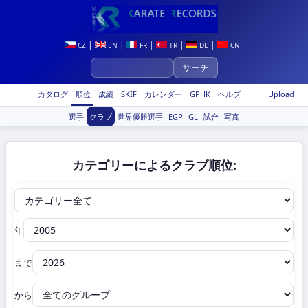
|
|
|
|
|
CZ
EN
FR
TR
DE
CN
カタログ
順位
成績
SKIF
カレンダー
GPHK
ヘルプ
Upload
選手
クラブ
世界優勝選手
EGP
GL
試合
写真
カテゴリーによるクラブ順位:
年
まで
から