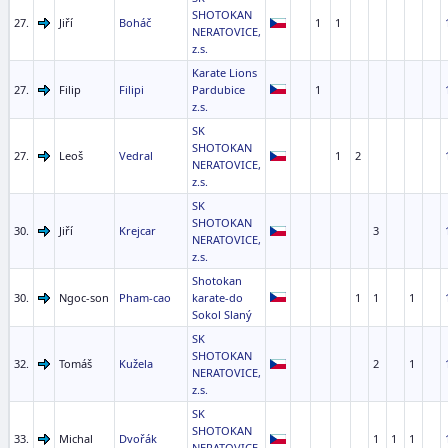
SHOTOKAN
27.
Jiří
Boháč
1
1
NERATOVICE,
z.s.
Karate Lions
27.
Filip
Filipi
Pardubice
1
z.s.
SK
SHOTOKAN
27.
Leoš
Vedral
1
2
NERATOVICE,
z.s.
SK
SHOTOKAN
30.
Jiří
Krejcar
3
NERATOVICE,
z.s.
Shotokan
30.
Ngoc-son
Pham-cao
karate-do
1
1
1
Sokol Slaný
SK
SHOTOKAN
32.
Tomáš
Kužela
2
1
NERATOVICE,
z.s.
SK
SHOTOKAN
33.
Michal
Dvořák
1
1
1
NERATOVICE,