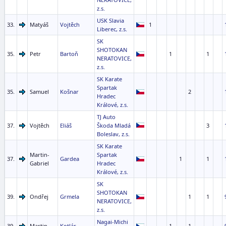
z.s.
USK Slavia
33.
Matyáš
Vojtěch
1
Liberec, z.s.
SK
SHOTOKAN
35.
Petr
Bartoň
1
1
NERATOVICE,
z.s.
SK Karate
Spartak
35.
Samuel
Košnar
2
Hradec
Králové, z.s.
TJ Auto
37.
Vojtěch
Eliáš
Škoda Mladá
3
Boleslav, z.s.
SK Karate
Martin-
Spartak
37.
Gardea
1
1
Gabriel
Hradec
Králové, z.s.
SK
SHOTOKAN
39.
Ondřej
Grmela
1
1
NERATOVICE,
z.s.
Nagai-Michi
39.
Martin
Kotlár
1
1