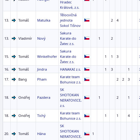
Hradec
Králové, z.s.
Tělocvičná
13.
Tomáš
Matulka
jednota
2
4
Sokol Tišnov
Sakura
13.
Vladimír
Nový
Karate-do
1
2
Žatec z.s.
Sakura
15.
Tomáš
Winkelhofer
Karate-do
1
1
3
Žatec z.s.
16.
Tomáš
Jindra
HANAKAI z.s.
1
3
1
Karate team
17.
Bang
Pham
2
2
3
Bohunice z.s.
SK
SHOTOKAN
18.
Ondřej
Pazdera
1
2
1
NERATOVICE,
z.s.
Karate team
18.
Ondřej
Tichý
1
1
4
Bohunice z.s.
SK
SHOTOKAN
20.
Tomáš
Hána
1
NERATOVICE,