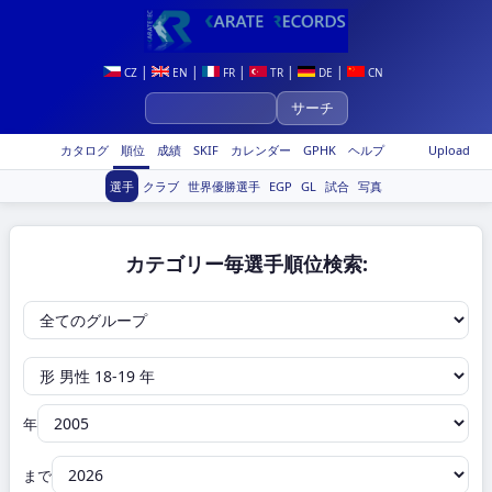
|
|
|
|
|
CZ
EN
FR
TR
DE
CN
カタログ
順位
成績
SKIF
カレンダー
GPHK
ヘルプ
Upload
選手
クラブ
世界優勝選手
EGP
GL
試合
写真
カテゴリー毎選手順位検索:
年
まで