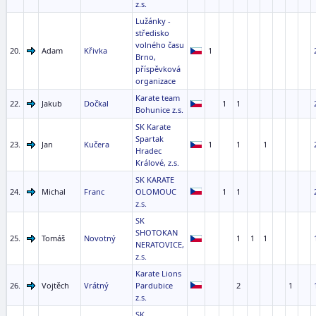
z.s.
Lužánky -
středisko
volného času
20.
Adam
Křivka
1
Brno,
příspěvková
organizace
Karate team
22.
Jakub
Dočkal
1
1
Bohunice z.s.
SK Karate
Spartak
23.
Jan
Kučera
1
1
1
Hradec
Králové, z.s.
SK KARATE
24.
Michal
Franc
OLOMOUC
1
1
z.s.
SK
SHOTOKAN
25.
Tomáš
Novotný
1
1
1
NERATOVICE,
z.s.
Karate Lions
26.
Vojtěch
Vrátný
Pardubice
2
1
z.s.
SK