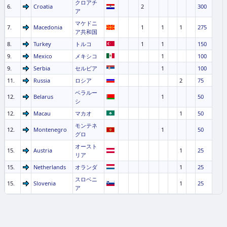
クロアチ
6.
Croatia
2
300
ア
マケドニ
7.
Macedonia
1
1
1
275
ア共和国
8.
Turkey
トルコ
1
1
150
9.
Mexico
メキシコ
1
100
9.
Serbia
セルビア
1
100
11.
Russia
ロシア
2
75
ベラルー
12.
Belarus
1
50
シ
12.
Macau
マカオ
1
50
モンテネ
12.
Montenegro
1
50
グロ
オースト
15.
Austria
1
25
リア
15.
Netherlands
オランダ
1
25
スロベニ
15.
Slovenia
1
25
ア