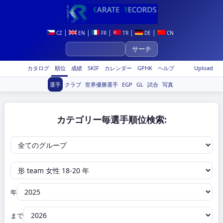
|
|
|
|
|
CZ
EN
FR
TR
DE
CN
カタログ
順位
成績
SKIF
カレンダー
GPHK
ヘルプ
Upload
選手
クラブ
世界優勝選手
EGP
GL
試合
写真
カテゴリー毎選手順位検索:
年
まで