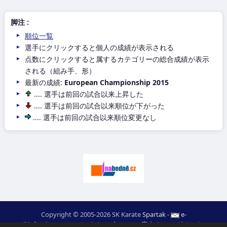
脚注 :
順位一覧
選手にクリックすると個人の成績が表示される
点数にクリックすると属するカテゴリーの総合成績が表示
される（組み手、形）
最新の成績:
European Championship 2015
.... 選手は前回の試合以来上昇した
.... 選手は前回の試合以来順位が下がった
.... 選手は前回の試合以来順位変更なし
Copyright © 2005-2026 SK Karate
Spartak
-
e-
mail
:
moc.ceretarak@ofni
|
ウエブページの案内
|
ログイン
|
RSS