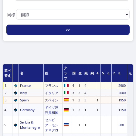
同様
ク
並べ
名
姓
ラ
国
金
銀
銅
4.
5.
6.
7.
8.
点
替え
ブ
1.
France
フランス
4
1
4
2900
2.
Italy
イタリア
3
2
4
2600
3.
Spain
スペイン
1
3
3
1
1950
ドイツ連
4.
Germany
1
2
1
1
1150
邦共和国
セルビ
Serbia &
5.
ア・モン
1
1
500
Montenegro
テネグロ