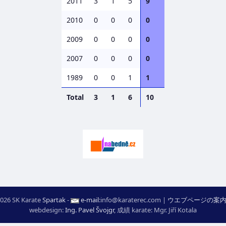
2011
3
1
5
9
2010
0
0
0
0
2009
0
0
0
0
2007
0
0
0
0
1989
0
0
1
1
Total
3
1
6
10
026 SK Karate
Spartak
-
e-mail
:
moc.ceretarak@ofni
|
ウエブページの案
webdesign:
Ing. Pavel Švojgr
,
成績 karate
: Mgr. Jiří Kotala