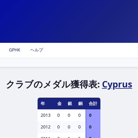
GPHK
ヘルプ
クラブのメダル獲得表:
Cyprus
年
金
銀
銅
合計
2013
0
0
0
0
2012
0
0
0
0