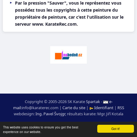
Par la pression "Sauver", vous le représentez vous
possédez tous les copyrights à cette peinture du
propriétaire de peinture, car c'est l'utilisation sur le
serveur www. KarateRec.com.
Copyright © 2005-2026 SK Karate
Spartak
-
e-
mail
:
moc.ceretarak@ofni
|
Carte du site
|
Identifiant
|
RSS
webdesign:
Ing. Pavel Švojgr
,
résultats karate
: Mgr. Jiří Kotala
This website uses cookies to ensure you get the best
Got it!
experience on our website.