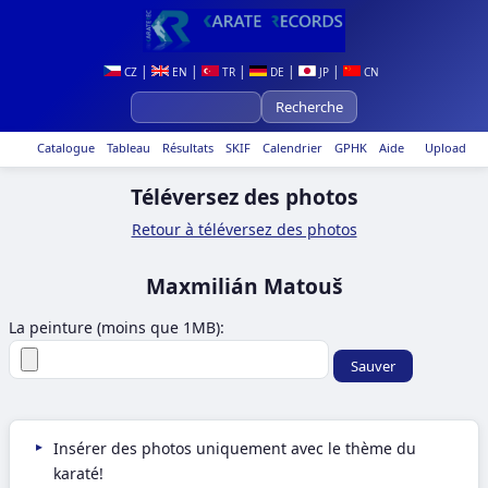
|
|
|
|
|
CZ
EN
TR
DE
JP
CN
Catalogue
Tableau
Résultats
SKIF
Calendrier
GPHK
Aide
Upload
Téléversez des photos
Retour à téléversez des photos
Maxmilián Matouš
La peinture (moins que 1MB):
Insérer des photos uniquement avec le thème du
karaté!