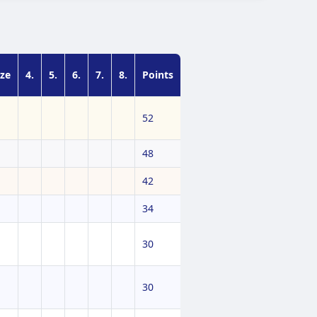
ze
4.
5.
6.
7.
8.
Points
52
48
42
34
30
30