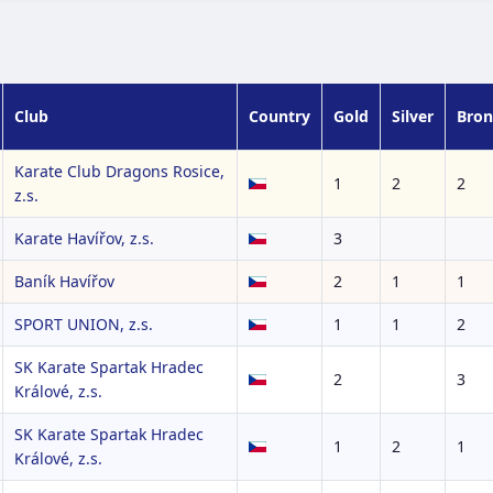
Club
Country
Gold
Silver
Bron
Karate Club Dragons Rosice,
1
2
2
z.s.
Karate Havířov, z.s.
3
Baník Havířov
2
1
1
SPORT UNION, z.s.
1
1
2
SK Karate Spartak Hradec
2
3
Králové, z.s.
SK Karate Spartak Hradec
1
2
1
Králové, z.s.