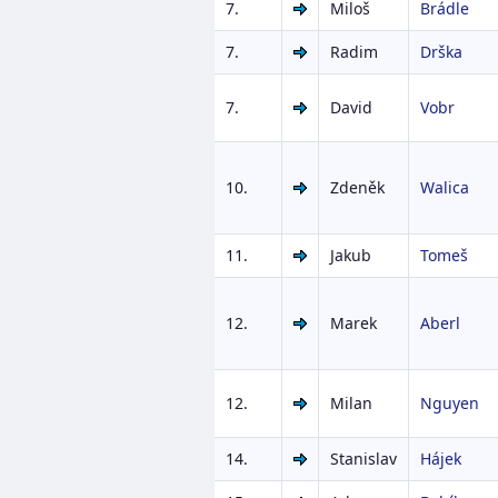
7.
Miloš
Brádle
7.
Radim
Drška
7.
David
Vobr
10.
Zdeněk
Walica
11.
Jakub
Tomeš
12.
Marek
Aberl
12.
Milan
Nguyen
14.
Stanislav
Hájek