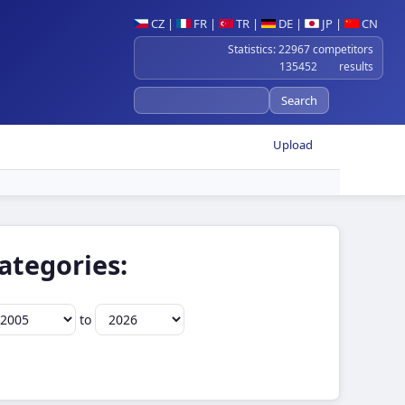
CZ
|
FR
|
TR
|
DE
|
JP
|
CN
Statistics: 22967 competitors
135452 results
Upload
ategories:
to