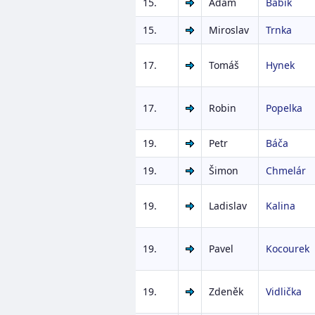
15.
Adam
Babík
15.
Miroslav
Trnka
17.
Tomáš
Hynek
17.
Robin
Popelka
19.
Petr
Báča
19.
Šimon
Chmelár
19.
Ladislav
Kalina
19.
Pavel
Kocourek
19.
Zdeněk
Vidlička