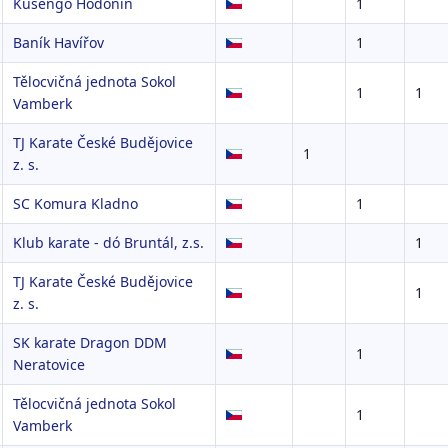
Kusengo Hodonín
1
Baník Havířov
1
Tělocvičná jednota Sokol
1
1
Vamberk
TJ Karate České Budějovice
1
z. s.
SC Komura Kladno
1
Klub karate - dó Bruntál, z.s.
1
TJ Karate České Budějovice
1
z. s.
SK karate Dragon DDM
1
Neratovice
Tělocvičná jednota Sokol
1
Vamberk