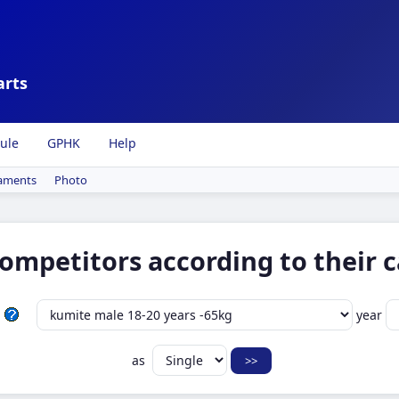
arts
ule
GPHK
Help
aments
Photo
competitors according to their c
year
as