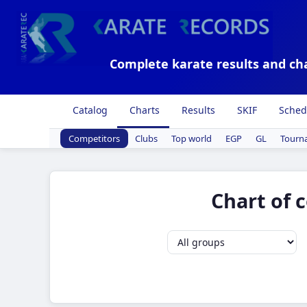
Complete karate results and ch
Catalog
Charts
Results
SKIF
Sched
Competitors
Clubs
Top world
EGP
GL
Tourn
Chart of 