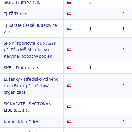
SKBU Trutnov, z. s.
3
TJ TŽ Třinec
1
2
TJ Karate České Budějovice
1
1
z. s.
Školní sportovní klub AŠSK
při ZŠ a MŠ Mendelova
1
2
Karviná, pobočný spolek
SKBU Trutnov, z. s.
1
Lužánky - středisko volného
času Brno, příspěvková
2
organizace
SK KARATE - SHOTOKAN
1
LIBEREC, z.s.
Karate Klub Odry
2