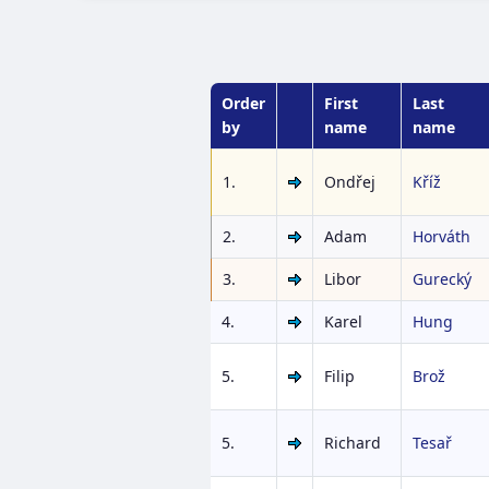
Order
First
Last
by
name
name
1.
Ondřej
Kříž
2.
Adam
Horváth
3.
Libor
Gurecký
4.
Karel
Hung
5.
Filip
Brož
5.
Richard
Tesař