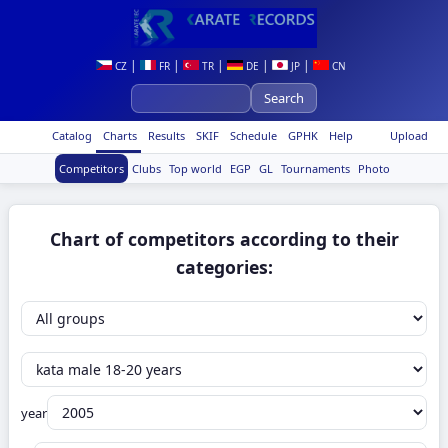
|
|
|
|
|
CZ
FR
TR
DE
JP
CN
Catalog
Charts
Results
SKIF
Schedule
GPHK
Help
Upload
Competitors
Clubs
Top world
EGP
GL
Tournaments
Photo
Chart of competitors according to their
categories:
year