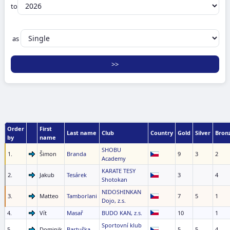
to
as
Order
First
Last name
Club
Country
Gold
Silver
Bron
by
name
SHOBU
1.
Šimon
Branda
9
3
2
Academy
KARATE TESY
2.
Jakub
Tesárek
3
4
Shotokan
NIDOSHINKAN
3.
Matteo
Tamborlani
7
5
1
Dojo, z.s.
4.
Vít
Masař
BUDO KAN, z.s.
10
1
Sportovní klub
5.
Dominik
Bartuška
5
5
4