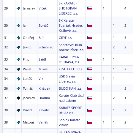
SK KARATE -
29.
Jaroslav
Vlček
SHOTOKAN
1
4
LIBEREC, z.s.
SK Karate
30.
Jan
Boháč
Spartak Hradec
1
2
Králové, z.s.
31.
Ondřej
Blín
GRYF z.s.
1
5
Sportovní klub
32.
Jakub
Schánilec
2
2
policie Písek, z.s.
KARATE TYGR
33.
Filip
Saidl
1
1
OSTRAVA, z.s.
34.
Pavel
Mikeš
FIGHT CLUB z.s.
1
2
USK Slavia
34.
Lukáš
Vik
1
1
Liberec, z.s.
36.
Tomáš
Knápek
BUDO KAN, z.s.
5
Karate Klub Ústí
37.
Jaroslav
Hodina
2
1
nad Labem
KARATE SPORT
38.
David
Kavalír
1
2
RELAX z.s.
Spolek Karate
38.
Matouš
Vaněk
1
1
2
Vision
SK KAMIWAZA