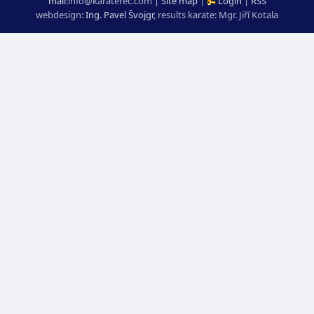
mail
:
moc.ceretarak@ofni
|
Site map
|
Login
|
RSS
webdesign:
Ing. Pavel Švojgr
,
results karate
: Mgr. Jiří Kotala