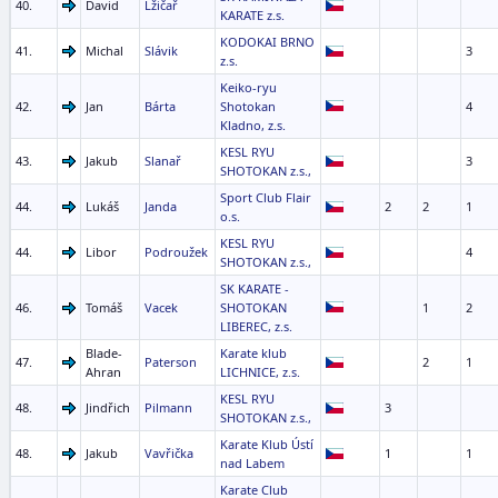
40.
David
Lžičař
KARATE z.s.
KODOKAI BRNO
41.
Michal
Slávik
3
z.s.
Keiko-ryu
42.
Jan
Bárta
Shotokan
4
Kladno, z.s.
KESL RYU
43.
Jakub
Slanař
3
SHOTOKAN z.s.,
Sport Club Flair
44.
Lukáš
Janda
2
2
1
o.s.
KESL RYU
44.
Libor
Podroužek
4
SHOTOKAN z.s.,
SK KARATE -
46.
Tomáš
Vacek
SHOTOKAN
1
2
LIBEREC, z.s.
Blade-
Karate klub
47.
Paterson
2
1
Ahran
LICHNICE, z.s.
KESL RYU
48.
Jindřich
Pilmann
3
SHOTOKAN z.s.,
Karate Klub Ústí
48.
Jakub
Vavřička
1
1
nad Labem
Karate Club