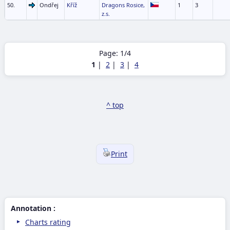
50.
Ondřej
Kříž
Dragons Rosice,
1
3
z.s.
Page: 1/4
1
|
2
|
3
|
4
^ top
Print
Annotation :
Charts rating