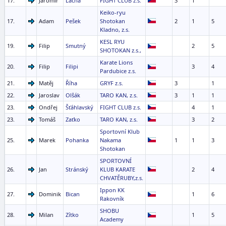
17.
Jaromír
Lácha
FIGHT CLUB z.s.
3
1
Keiko-ryu
17.
Adam
Pešek
Shotokan
2
1
5
Kladno, z.s.
KESL RYU
19.
Filip
Smutný
2
5
SHOTOKAN z.s.,
Karate Lions
20.
Filip
Filipi
3
4
Pardubice z.s.
21.
Matěj
Říha
GRYF z.s.
3
1
22.
Jaroslav
Olšák
TARO KAN, z.s.
3
1
1
23.
Ondřej
Šťáhlavský
FIGHT CLUB z.s.
4
1
23.
Tomáš
Zaťko
TARO KAN, z.s.
3
2
Sportovní Klub
25.
Marek
Pohanka
Nakama
1
1
3
Shotokan
SPORTOVNÍ
26.
Jan
Stránský
KLUB KARATE
2
4
CHVATĚRUBY,z.s.
Ippon KK
27.
Dominik
Bican
1
6
Rakovník
SHOBU
28.
Milan
Zítko
1
5
Academy