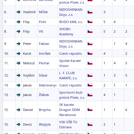
policie Písek, z.s.
NIDOSHINKAN
6.
Vladimír
Míček
3
Dojo, z.s.
7.
Filip
Pohl
BUDO KAN, z.s.
5
4
SHOBU
8.
Filip
Vít
5
2
2
Academy
NIDOSHINKAN
9.
Peter
Fabian
1
4
Dojo, z.s.
10.
Karel
Imríšek
Czech republic
4
2
Spolek Karate
11.
Matouš
Pechar
1
4
5
Vision
L. F. CLUB
12.
Vojtěch
Sůkal
1
3
5
KARATE, z.s.
13.
Jakub
Debrecenyi
Czech republic
2
1
1
Sportovní klub
13.
Jakub
Žlábek
4
1
policie Písek, z.s.
SK karate
15.
Daniel
Brejcha
Dragon DDM
1
1
6
Neratovice
VSK VŠB TU
15.
Denis
Wojtyla
2
1
Ostrava