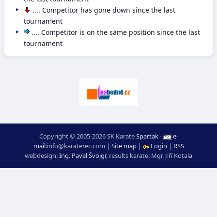
.... Competitor has gone down since the last
tournament
.... Competitor is on the same position since the last
tournament
Copyright © 2005-2026 SK Karate
Spartak
-
e-
mail
:
moc.ceretarak@ofni
|
Site map
|
Login
|
RSS
webdesign:
Ing. Pavel Švojgr
,
results karate
: Mgr. Jiří Kotala