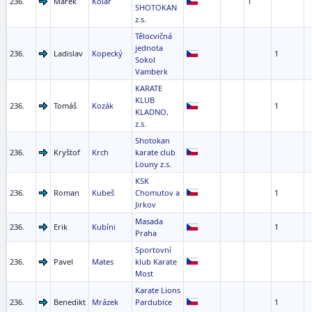
236.
Marek
Kolář
1
SHOTOKAN
z.s.
Tělocvičná
jednota
236.
Ladislav
Kopecký
1
Sokol
Vamberk
KARATE
KLUB
236.
Tomáš
Kozák
1
KLADNO,
z.s.
Shotokan
236.
Kryštof
Krch
karate club
Louny z.s.
KSK
236.
Roman
Kubeš
Chomutov a
1
Jirkov
Masada
236.
Erik
Kubíni
1
Praha
Sportovní
236.
Pavel
Mates
klub Karate
Most
Karate Lions
236.
Benedikt
Mrázek
Pardubice
1