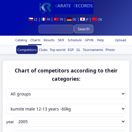
|
|
|
|
|
CZ
FR
TR
DE
JP
CN
Catalog
Charts
Results
SKIF
Schedule
GPHK
Help
Upload
Competitors
Clubs
Top world
EGP
GL
Tournaments
Photo
Chart of competitors according to their
categories:
year