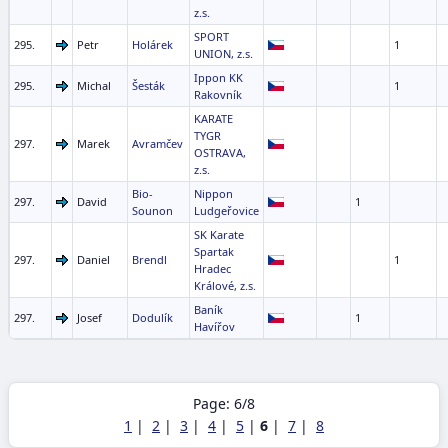
z.s.
SPORT
295.
Petr
Holárek
1
UNION, z.s.
Ippon KK
295.
Michal
Šesták
1
Rakovník
KARATE
TYGR
297.
Marek
Avramčev
OSTRAVA,
z.s.
Bio-
Nippon
297.
David
1
Sounon
Ludgeřovice
SK Karate
Spartak
297.
Daniel
Brendl
1
Hradec
Králové, z.s.
Baník
297.
Josef
Dodulík
1
Havířov
Page: 6/8
1
|
2
|
3
|
4
|
5
|
6
|
7
|
8