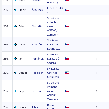
Academy
FIGHT CLUB
236.
Libor
Šimůnek
1
z.s.
Středisko
volného
236.
Adam
Šindelář
času,
1
ANIMO,
Žamberk
Shotokan
236.
Pavel
Špecián
karate club
1
Louny z.s.
Shotokan
236.
Jan
Tománek
karate dó TJ
1
Sadská
SK Karate
236.
Daniel
Toppisch
Ústí nad
1
Orlicí, z.s.
Středisko
volného
236.
Filip
Trejtnar
času,
1
ANIMO,
Žamberk
Baník
236.
Denis
Uher
1