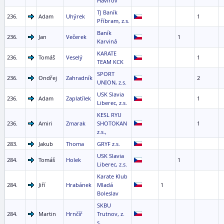
Havířov
TJ Baník
236.
Adam
Uhýrek
1
Příbram, z.s.
Baník
236.
Jan
Večerek
1
Karviná
KARATE
236.
Tomáš
Veselý
1
TEAM KCK
SPORT
236.
Ondřej
Zahradník
2
UNION, z.s.
USK Slavia
236.
Adam
Zaplatílek
1
Liberec, z.s.
KESL RYU
236.
Amiri
Zmarak
SHOTOKAN
1
z.s.,
283.
Jakub
Thoma
GRYF z.s.
USK Slavia
284.
Tomáš
Holek
1
Liberec, z.s.
Karate Klub
284.
Jiří
Hrabánek
Mladá
1
Boleslav
SKBU
284.
Martin
Hrnčíř
Trutnov, z.
s.