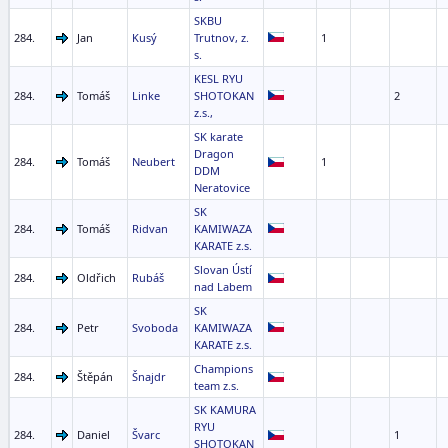
SKBU
284.
Jan
Kusý
Trutnov, z.
1
s.
KESL RYU
284.
Tomáš
Linke
SHOTOKAN
2
z.s.,
SK karate
Dragon
284.
Tomáš
Neubert
1
DDM
Neratovice
SK
284.
Tomáš
Ridvan
KAMIWAZA
KARATE z.s.
Slovan Ústí
284.
Oldřich
Rubáš
nad Labem
SK
284.
Petr
Svoboda
KAMIWAZA
KARATE z.s.
Champions
284.
Štěpán
Šnajdr
team z.s.
SK KAMURA
RYU
284.
Daniel
Švarc
1
SHOTOKAN