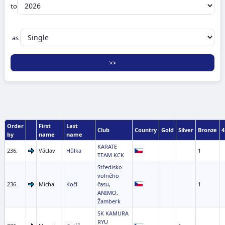
to
as
Order
First
Last
Club
Country
Gold
Silver
Bronze
4
by
name
name
KARATE
236.
Václav
Hůlka
1
TEAM KCK
Středisko
volného
236.
Michal
Kočí
času,
1
ANIMO,
Žamberk
SK KAMURA
RYU