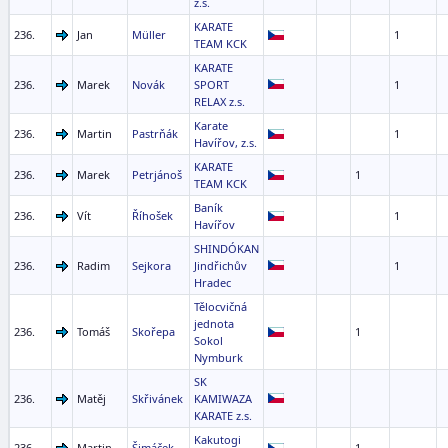
z.s.
KARATE
236.
Jan
Müller
1
TEAM KCK
KARATE
236.
Marek
Novák
SPORT
1
RELAX z.s.
Karate
236.
Martin
Pastrňák
1
Havířov, z.s.
KARATE
236.
Marek
Petrjánoš
1
TEAM KCK
Baník
236.
Vít
Říhošek
1
Havířov
SHINDÓKAN
236.
Radim
Sejkora
Jindřichův
1
Hradec
Tělocvičná
jednota
236.
Tomáš
Skořepa
1
Sokol
Nymburk
SK
236.
Matěj
Skřivánek
KAMIWAZA
KARATE z.s.
Kakutogi
236.
Martin
Šimáček
1