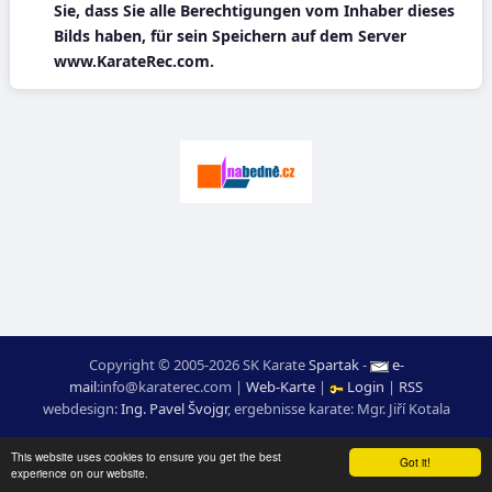
Sie, dass Sie alle Berechtigungen vom Inhaber dieses
Bilds haben, für sein Speichern auf dem Server
www.KarateRec.com.
Copyright © 2005-2026 SK Karate
Spartak
-
e-
mail
:
moc.ceretarak@ofni
|
Web-Karte
|
Login
|
RSS
webdesign:
Ing. Pavel Švojgr
,
ergebnisse karate
: Mgr. Jiří Kotala
This website uses cookies to ensure you get the best
Got it!
experience on our website.