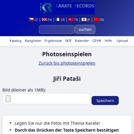
|
|
|
|
|
CZ
EN
FR
TR
JP
CN
Katalog
Ranglisten
Ergebnisse
SKIF
Kalender
GPHK
Hilfe
Upload
Photoseinspielen
Zurück bis photoseinspielen
Jiří Pataši
Bild (kleiner als 1MB):
Legen Sie nur die Fotos mit Thema Karate!
Durch das Drücken der Taste Speichern bestätigen