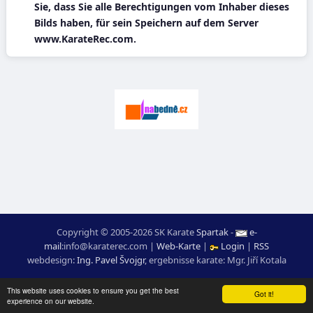
Sie, dass Sie alle Berechtigungen vom Inhaber dieses
Bilds haben, für sein Speichern auf dem Server
www.KarateRec.com.
Copyright © 2005-2026 SK Karate
Spartak
-
e-
mail
:
moc.ceretarak@ofni
|
Web-Karte
|
Login
|
RSS
webdesign:
Ing. Pavel Švojgr
,
ergebnisse karate
: Mgr. Jiří Kotala
This website uses cookies to ensure you get the best
Got it!
experience on our website.