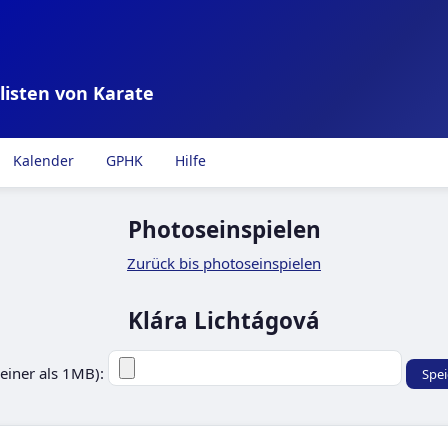
listen von Karate
Kalender
GPHK
Hilfe
Photoseinspielen
Zurück bis photoseinspielen
Klára Lichtágová
leiner als 1MB):