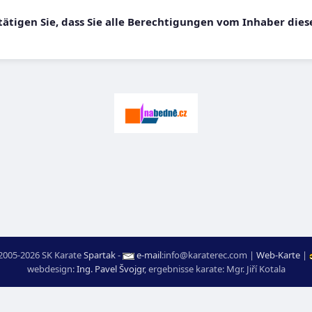
ätigen Sie, dass Sie alle Berechtigungen vom Inhaber diese
2005-2026 SK Karate
Spartak
-
e-mail
:
moc.ceretarak@ofni
|
Web-Karte
|
webdesign:
Ing. Pavel Švojgr
,
ergebnisse karate
: Mgr. Jiří Kotala