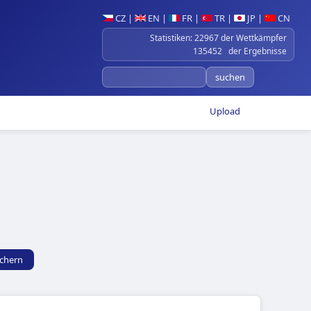
CZ
|
EN
|
FR
|
TR
|
JP
|
CN
Statistiken: 22967 der Wettkämpfer
135452 der Ergebnisse
Upload