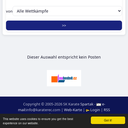
von
Dieser Auswahl entspricht kein Posten
Copyright © 2005-2026 SK Karate
Spartak
-
e-
mail
:
moc.ceretarak@ofni
|
Web-Karte
|
Login
|
RSS
webdesign:
Ing. Pavel Švojgr
,
ergebnisse karate
: Mgr. Jiří Kotala
This website uses cookies to ensure you get the best
Got it!
experience on our website.