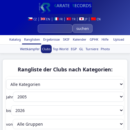
|
|
|
|
|
CZ
EN
FR
TR
JP
CN
Katalog
Ranglisten
Ergebnisse
SKIF
Kalender
GPHK
Hilfe
Upload
Wettkämpfer
Clubs
Top World
EGP
GL
Turniere
Photo
Rangliste der Clubs nach Kategorien:
Jahr
bis
von