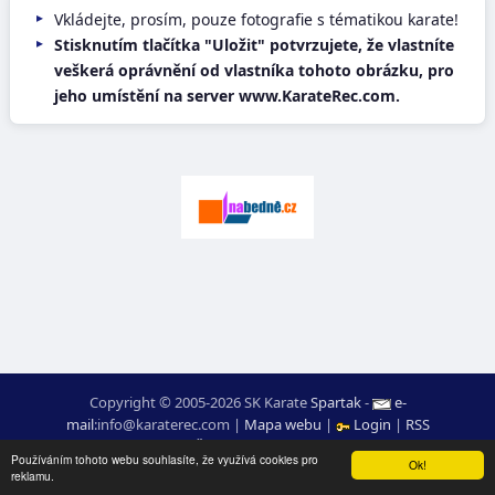
Vkládejte, prosím, pouze fotografie s tématikou karate!
Stisknutím tlačítka "Uložit" potvrzujete, že vlastníte
veškerá oprávnění od vlastníka tohoto obrázku, pro
jeho umístění na server www.KarateRec.com.
Copyright © 2005-2026 SK Karate
Spartak
-
e-
mail
:
moc.ceretarak@ofni
|
Mapa webu
|
Login
|
RSS
webdesign:
Ing. Pavel Švojgr
,
výsledky karate
: Mgr. Jiří Kotala
Používáním tohoto webu souhlasíte, že využívá cookies pro
Ok!
reklamu.