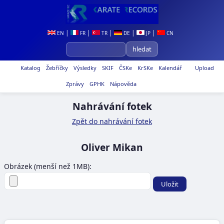
|
|
|
|
|
EN
FR
TR
DE
JP
CN
Katalog
Žebříčky
Výsledky
SKIF
ČSKe
KrSKe
Kalendář
Upload
Zprávy
GPHK
Nápověda
Nahrávání fotek
Zpět do nahrávání fotek
Oliver Mikan
Obrázek (menší než 1MB):