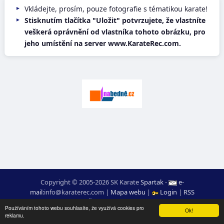
Vkládejte, prosím, pouze fotografie s tématikou karate!
Stisknutím tlačítka "Uložit" potvrzujete, že vlastníte
veškerá oprávnění od vlastníka tohoto obrázku, pro
jeho umístění na server www.KarateRec.com.
Copyright © 2005-2026 SK Karate
Spartak
-
e-
mail
:
moc.ceretarak@ofni
|
Mapa webu
|
Login
|
RSS
webdesign:
Ing. Pavel Švojgr
,
výsledky karate
: Mgr. Jiří Kotala
Používáním tohoto webu souhlasíte, že využívá cookies pro
Ok!
reklamu.