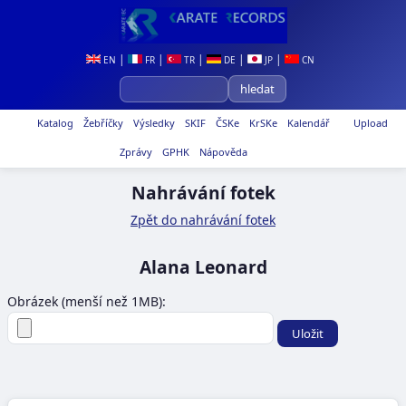
|
|
|
|
|
EN
FR
TR
DE
JP
CN
Katalog
Žebříčky
Výsledky
SKIF
ČSKe
KrSKe
Kalendář
Upload
Zprávy
GPHK
Nápověda
Nahrávání fotek
Zpět do nahrávání fotek
Alana Leonard
Obrázek (menší než 1MB):