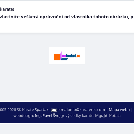
karate!
e vlastníte veškerá oprávnění od vlastníka tohoto obrázku, 
005-2026 SK Karate
Spartak
-
e-mail
:
moc.ceretarak@ofni
|
Mapa webu
|
webdesign:
Ing. Pavel Švojgr
,
výsledky karate
: Mgr. Jiří Kotala