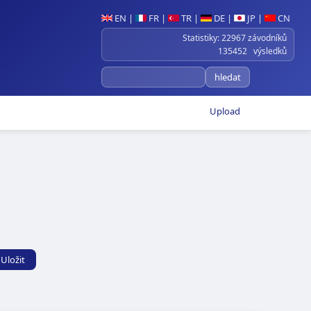
EN
|
FR
|
TR
|
DE
|
JP
|
CN
Statistiky: 22967 závodníků
135452 výsledků
Upload