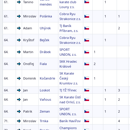
61.
Tanino
karate club
1
mendes
Louny z.s.
Cobra Ryu
61.
Miroslav
Polánka
1
1
Strakonice z.s.
TJ Baník
61.
Adam
Uhýrek
2
Příbram, z.s.
Cobra Ryu
64.
Kryštof
Bejček
1
Strakonice z.s.
SPORT
64.
Martin
Drábek
1
UNION, z.s.
SKK Hradec
64.
Ondřej
Fiala
2
Králové
SK Karate
64.
Dominik
Kočandrle
Český
1
Krumlov z.s.
64.
Jan
Loskot
TJ TŽ Třinec
1
3
SK Karate Ústí
64.
Jan
Vaňous
1
2
nad Orlicí, z.s.
SPORT
64.
Patrik
Zeman
1
2
UNION, z.s.
71.
Miroslav
Trnka
Baník Havířov
4
Champions