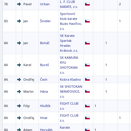
L. F. CLUB
78.
Pavel
Urban
2
KARATE, z.s.
Sportovní
klub karate
83.
Jan
Šindler
1
Budo Havířov,
z.s.
SK Karate
Spartak
84.
Jan
Boháč
1
Hradec
Králové, z.s.
SK KAMURA
RYU
84.
Karel
Bureš
1
SHOTOKAN
z.s.
84.
Ondřej
Čech
Kobra Kladno
1
SK SHOTOKAN
84.
Martin
Hána
NERATOVICE,
1
z.s.
FIGHT CLUB
84.
Filip
Hluštík
1
z.s.
FIGHT CLUB
84.
Ondřej
Hnat
1
z.s.
Karate
84.
Adam
Horváth
1