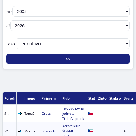
rok
až
jako
Pořadí
Jméno
Příjmení
Klub
Stát
Zlato
Stříbro
Bronz
Tělovýchovná
51.
Tomáš
Gross
jednota
1
Třebíč, spolek
Karate klub
52.
Martin
Ištvánek
ŠIN-MU
4