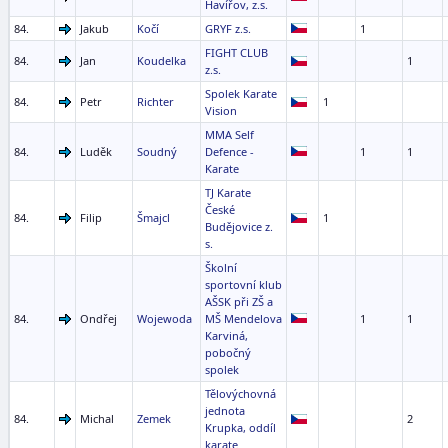
Havířov, z.s.
84.
Jakub
Kočí
GRYF z.s.
1
FIGHT CLUB
84.
Jan
Koudelka
1
z.s.
Spolek Karate
84.
Petr
Richter
1
Vision
MMA Self
84.
Luděk
Soudný
Defence -
1
1
Karate
TJ Karate
České
84.
Filip
Šmajcl
1
Budějovice z.
s.
Školní
sportovní klub
AŠSK při ZŠ a
84.
Ondřej
Wojewoda
MŠ Mendelova
1
1
Karviná,
pobočný
spolek
Tělovýchovná
jednota
84.
Michal
Zemek
2
Krupka, oddíl
karate