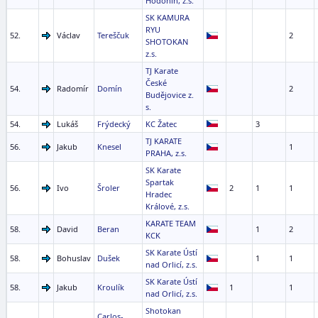
Hodonín, z.s.
SK KAMURA
RYU
52.
Václav
Tereščuk
2
SHOTOKAN
z.s.
TJ Karate
České
54.
Radomír
Domín
2
Budějovice z.
s.
54.
Lukáš
Frýdecký
KC Žatec
3
TJ KARATE
56.
Jakub
Knesel
1
PRAHA, z.s.
SK Karate
Spartak
56.
Ivo
Šroler
2
1
1
Hradec
Králové, z.s.
KARATE TEAM
58.
David
Beran
1
2
KCK
SK Karate Ústí
58.
Bohuslav
Dušek
1
1
nad Orlicí, z.s.
SK Karate Ústí
58.
Jakub
Kroulík
1
1
nad Orlicí, z.s.
Shotokan
Carlos-