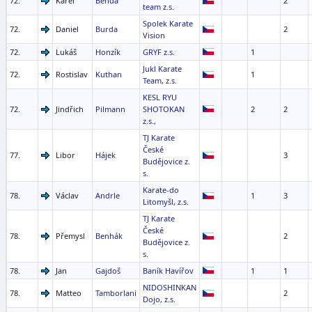
72.
Karel
Benda
2
team z.s.
Spolek Karate
72.
Daniel
Burda
2
Vision
72.
Lukáš
Honzík
GRYF z.s.
1
Jukl Karate
72.
Rostislav
Kuthan
1
Team, z.s.
KESL RYU
72.
Jindřich
Pilmann
SHOTOKAN
2
2
z.s.,
TJ Karate
České
77.
Libor
Hájek
3
Budějovice z.
s.
Karate-do
78.
Václav
Andrle
1
3
Litomyšl, z.s.
TJ Karate
České
78.
Přemysl
Benhák
2
Budějovice z.
s.
78.
Jan
Gajdoš
Baník Havířov
1
1
NIDOSHINKAN
78.
Matteo
Tamborlani
2
Dojo, z.s.