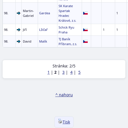
SK Karate
Martin-
Spartak
98.
Gardea
1
Gabriel
Hradec
Králové, z.s.
Schick Ryu
98.
Jiří
Lžičař
1
1
Praha
TJ Baník
98.
David
Malík
Příbram, z.s.
Stránka: 2/5
1
|
2
|
3
|
4
|
5
^ nahoru
Tisk