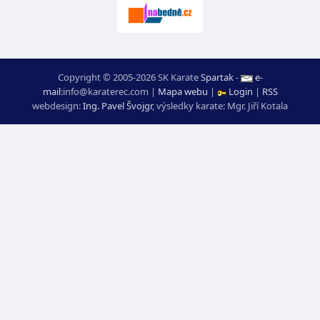
Copyright © 2005-2026 SK Karate
Spartak
-
e-
mail
:
moc.ceretarak@ofni
|
Mapa webu
|
Login
|
RSS
webdesign:
Ing. Pavel Švojgr
,
výsledky karate
: Mgr. Jiří Kotala