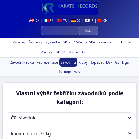
|
|
|
|
|
EN
FR
TR
DE
JP
CN
Katalog
Žebříčky
Výsledky
SKIF
ČSKe
KrSKe
Kalendář
Upload
Zprávy
GPHK
Nápověda
Závodník roku
Reprezentace
Závodníci
Kluby
Top svět
EGP
GL
Liga
Turnaje
Foto
Vlastní výběr žebříčku závodníků podle
kategorií: