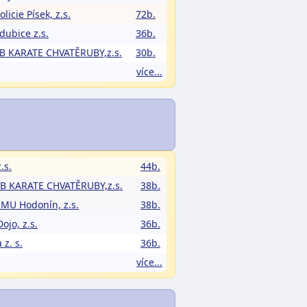
licie Písek, z.s.
72b.
dubice z.s.
36b.
 KARATE CHVATĚRUBY,z.s.
30b.
více...
.s.
44b.
 KARATE CHVATĚRUBY,z.s.
38b.
-MU Hodonín, z.s.
38b.
jo, z.s.
36b.
 z. s.
36b.
více...