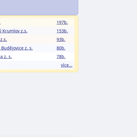
.
197b.
ý Krumlov z.s.
153b.
z.s.
93b.
 Budějovice z. s.
80b.
a z. s.
78b.
více...