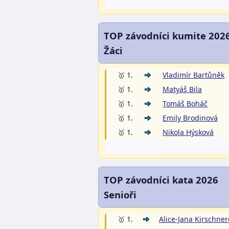
TOP závodníci kumite 202
Žáci
🥇 1.
Vladimír Bartůněk
🥇 1.
Matyáš Bila
🥇 1.
Tomáš Boháč
🥇 1.
Emily Brodinová
🥇 1.
Nikola Hýsková
TOP závodníci kata 2026
Senioři
🥇 1.
Alice-Jana Kirschne