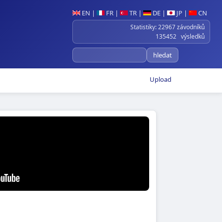
EN
|
FR
|
TR
|
DE
|
JP
|
CN
Statistiky: 22967 závodníků
135452 výsledků
Upload