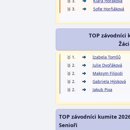
🥉 3.
Klára Horáková
🥉 3.
Sofie Horňáková
TOP závodníci 
Žáci
🥇 1.
Izabela Tomšů
🥈 2.
Julie Dvořáková
🥈 2.
Maksym Filipidi
🥈 2.
Gabriela Hýsková
🥈 2.
Jakub Pixa
TOP závodníci kumite 202
Senioři