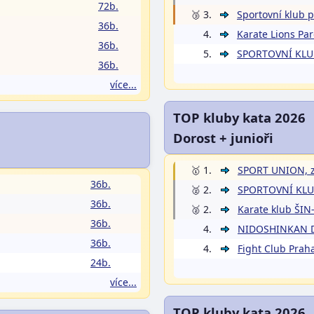
72b.
🥉 3.
Sportovní klub po
36b.
4.
Karate Lions Par
36b.
5.
SPORTOVNÍ KLUB
36b.
více...
TOP kluby kata 2026
Dorost + junioři
🥇 1.
SPORT UNION, z
36b.
🥈 2.
SPORTOVNÍ KLUB
36b.
🥈 2.
Karate klub ŠIN
36b.
4.
NIDOSHINKAN Do
36b.
4.
Fight Club Praha
24b.
více...
TOP kluby kata 2026