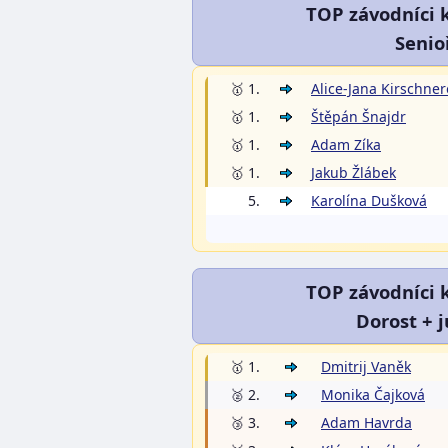
TOP závodníci 
Senio
🥇 1.
Alice-Jana Kirschne
🥇 1.
Štěpán Šnajdr
🥇 1.
Adam Zíka
🥇 1.
Jakub Žlábek
5.
Karolína Dušková
TOP závodníci 
Dorost + j
🥇 1.
Dmitrij Vaněk
🥈 2.
Monika Čajková
🥉 3.
Adam Havrda