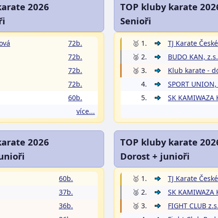
karate 2026
TOP kluby karate 202
ři
Senioři
rová
72b.
🥇 1.
TJ Karate České
72b.
🥈 2.
BUDO KAN, z.s.
72b.
🥉 3.
Klub karate - dó
72b.
4.
SPORT UNION, 
60b.
5.
SK KAMIWAZA K
více...
karate 2026
TOP kluby karate 202
unioři
Dorost + junioři
60b.
🥇 1.
TJ Karate České
37b.
🥈 2.
SK KAMIWAZA K
36b.
🥉 3.
FIGHT CLUB z.s