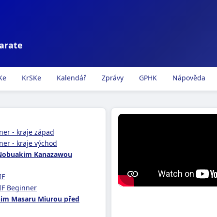
karate
Ke
KrSKe
Kalendář
Zprávy
GPHK
Nápověda
ner - kraje západ
ner - kraje východ
 Nobuakim Kanazawou
IF
IF Beginner
him Masaru Miurou před