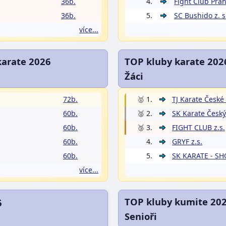
36b.
4.
Fight Club Prah
36b.
5.
SC Bushido z. s
více...
karate 2026
TOP kluby karate 202
Žáci
72b.
🥇 1.
TJ Karate České 
60b.
🥈 2.
SK Karate Český
60b.
🥉 3.
FIGHT CLUB z.s.
60b.
4.
GRYF z.s.
60b.
5.
SK KARATE - SH
více...
TOP kluby kumite 20
6
Senioři