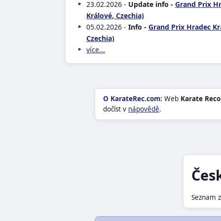
23.02.2026 -
Update info -
Grand Prix H
Králové, Czechia)
05.02.2026 -
Info -
Grand Prix Hradec Kr
Czechia)
více...
O KarateRec.com:
Web
Karate Reco
dočíst v
nápovědě
.
Čes
Seznam z