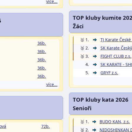
více...
TOP kluby kumite 20
6
Žáci
🥇 1.
TJ Karate České 
36b.
🥈 2.
SK Karate Český
36b.
🥉 3.
FIGHT CLUB z.s.
36b.
4.
SK KARATE - SH
36b.
5.
GRYF z.s.
36b.
více...
TOP kluby kata 2026
Senioři
🥇 1.
BUDO KAN, z.s.
rová
72b.
🥈 2.
NIDOSHINKAN Do