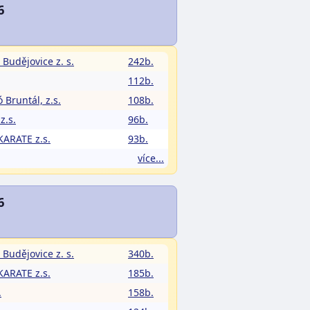
6
 Budějovice z. s.
242b.
112b.
 Bruntál, z.s.
108b.
z.s.
96b.
ARATE z.s.
93b.
více...
6
 Budějovice z. s.
340b.
ARATE z.s.
185b.
.
158b.