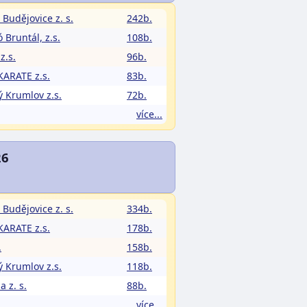
 Budějovice z. s.
242b.
 Bruntál, z.s.
108b.
z.s.
96b.
ARATE z.s.
83b.
ý Krumlov z.s.
72b.
více...
26
 Budějovice z. s.
334b.
ARATE z.s.
178b.
.
158b.
ý Krumlov z.s.
118b.
a z. s.
88b.
více...