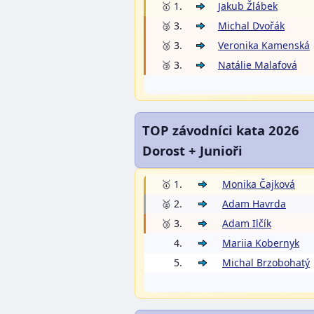
🥇 1.
Jakub Žlábek
🥉 3.
Michal Dvořák
🥉 3.
Veronika Kamenská
🥉 3.
Natálie Malafová
TOP závodníci kata 2026
Dorost + Junioři
🥇 1.
Monika Čajková
🥈 2.
Adam Havrda
🥉 3.
Adam Ilčík
4.
Mariia Kobernyk
5.
Michal Brzobohatý