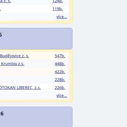
a z. s.
124b.
.
119b.
více...
6
Budějovice z. s.
547b.
 Krumlov z.s.
448b.
422b.
228b.
OTOKAN LIBEREC, z.s.
226b.
více...
26