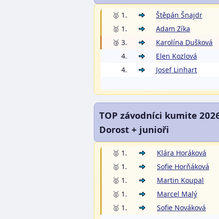
🥇 1.
Štěpán Šnajdr
🥇 1.
Adam Zíka
🥉 3.
Karolína Dušková
4.
Elen Kozlová
4.
Josef Linhart
TOP závodníci kumite 202
Dorost + junioři
🥇 1.
Klára Horáková
🥇 1.
Sofie Horňáková
🥇 1.
Martin Koupal
🥇 1.
Marcel Malý
🥇 1.
Sofie Nováková