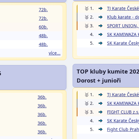
🥇 1.
TJ Karate České
72b.
🥈 2.
Klub karate - dó
72b.
🥉 3.
SPORT UNION, 
60b.
4.
SK KAMIWAZA K
48b.
5.
SK Karate Česk
48b.
více...
TOP kluby kumite 20
6
Dorost + junioři
🥇 1.
TJ Karate České
36b.
🥈 2.
SK KAMIWAZA K
36b.
🥉 3.
FIGHT CLUB z.s
36b.
4.
SK Karate Česk
36b.
5.
Fight Club Prah
36b.