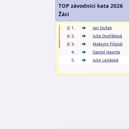
TOP závodníci kata 2026
Žáci
🥇 1.
Jan Dušek
🥈 2.
Julie Dvořáková
🥉 3.
Maksym Filipidi
4.
Daniel Havrda
5.
Julie Lejsková