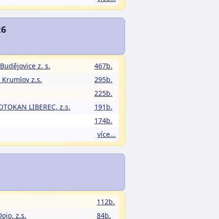
26
Budějovice z. s.
467b.
 Krumlov z.s.
295b.
225b.
OTOKAN LIBEREC, z.s.
191b.
174b.
více...
112b.
jo, z.s.
84b.