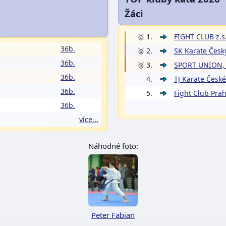
Žáci
🥇 1.
FIGHT CLUB z.s
36b.
🥈 2.
SK Karate Česk
36b.
🥉 3.
SPORT UNION, 
36b.
4.
TJ Karate České
36b.
5.
Fight Club Prah
36b.
více...
Náhodné foto:
Peter Fabian