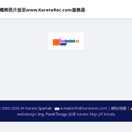
片放至www.KareteRec.com服務器
 2005-2026 SK Karate
Spartak
-
e-mail
:
moc.ceretarak@ofni
|
網站地圖
|
webdesign:
Ing. Pavel Švojgr
,
結果 karate
: Mgr. Jiří Kotala