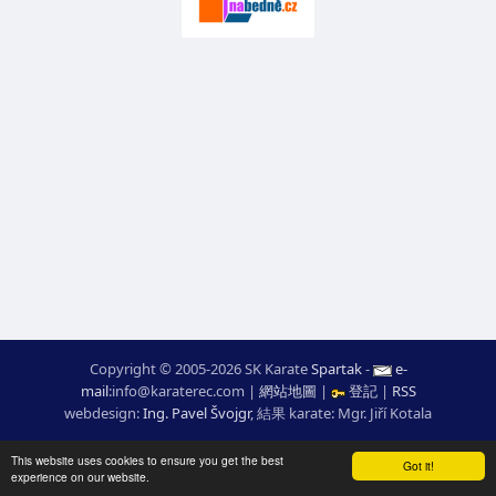
Copyright © 2005-2026 SK Karate
Spartak
-
e-
mail
:
moc.ceretarak@ofni
|
網站地圖
|
登記
|
RSS
webdesign:
Ing. Pavel Švojgr
,
結果 karate
: Mgr. Jiří Kotala
This website uses cookies to ensure you get the best
Got it!
experience on our website.