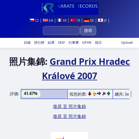
|
|
|
|
|
|
CZ
EN
FR
TR
DE
JP
目錄
排行榜
結果
SKIF
行事曆
GPHK
指示
Upload
照片集錦:
Grand Prix Hradec
Králové 2007
41.67%
評價:
投您的票:
總共: 3x
復原 至 照片集錦
復原 至 照片集錦