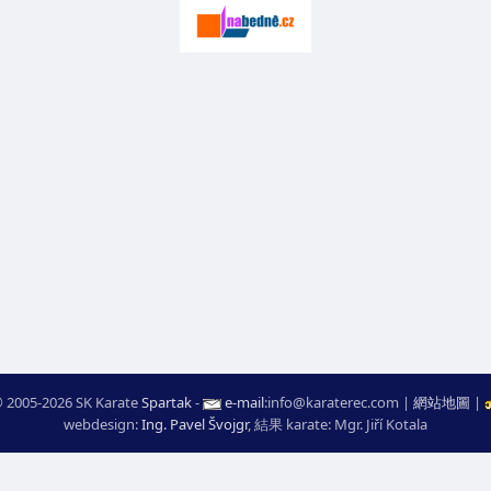
 2005-2026 SK Karate
Spartak
-
e-mail
:
moc.ceretarak@ofni
|
網站地圖
|
webdesign:
Ing. Pavel Švojgr
,
結果 karate
: Mgr. Jiří Kotala