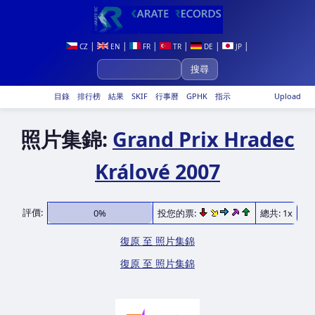
|
|
|
|
|
|
CZ
EN
FR
TR
DE
JP
目錄
排行榜
結果
SKIF
行事曆
GPHK
指示
Upload
照片集錦:
Grand Prix Hradec
Králové 2007
評價:
0%
投您的票:
總共: 1x
復原 至 照片集錦
復原 至 照片集錦