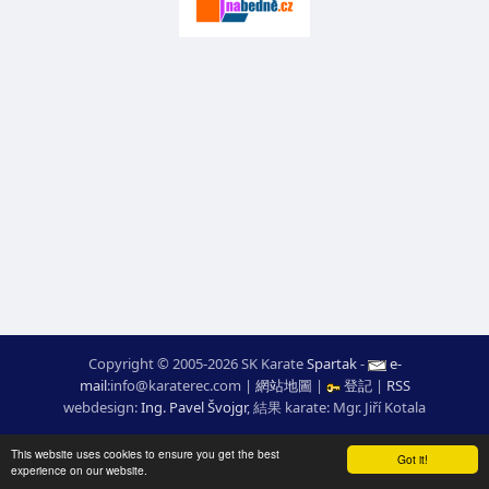
Copyright © 2005-2026 SK Karate
Spartak
-
e-
mail
:
moc.ceretarak@ofni
|
網站地圖
|
登記
|
RSS
webdesign:
Ing. Pavel Švojgr
,
結果 karate
: Mgr. Jiří Kotala
This website uses cookies to ensure you get the best
Got it!
experience on our website.