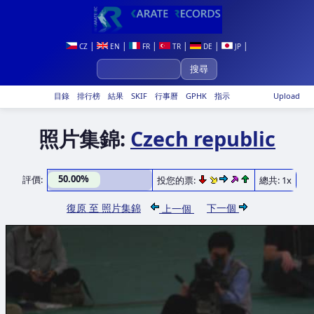
|
|
|
|
|
|
CZ
EN
FR
TR
DE
JP
目錄
排行榜
結果
SKIF
行事曆
GPHK
指示
Upload
照片集錦:
Czech republic
50.00%
評價:
投您的票:
總共: 1x
復原 至 照片集錦
下一個
上一個