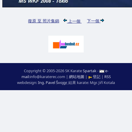
復原 至 照片集錦
下一個
上一個
Copyright © 2005-2026 SK Karate
Spartak
-
e-
mail
:
moc.ceretarak@ofni
|
網站地圖
|
登記
|
RSS
webdesign:
Ing. Pavel Švojgr
,
結果 karate
: Mgr. Jiří Kotala