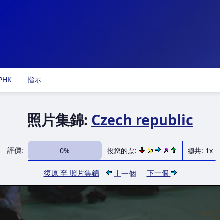
PHK
指示
照片集錦:
Czech republic
評價:
0%
投您的票:
總共: 1x
復原 至 照片集錦
下一個
上一個